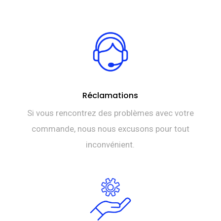
DT
est :
TTC 69,0
DT
TTC 55,0
Réclamations
Si vous rencontrez des problèmes avec votre
commande, nous nous excusons pour tout
inconvénient.