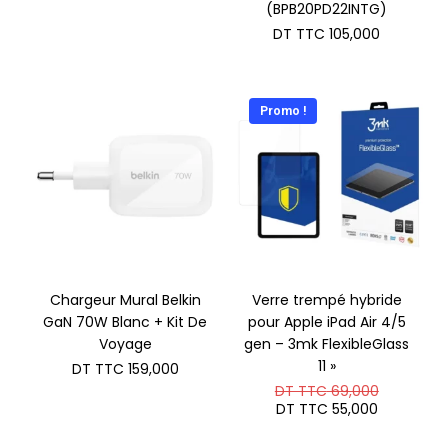
(BPB20PD22INTG)
DT TTC
105,000
Promo !
Chargeur Mural Belkin
Verre trempé hybride
GaN 70W Blanc + Kit De
pour Apple iPad Air 4/5
Voyage
gen – 3mk FlexibleGlass
11 »
DT TTC
159,000
Le
DT TTC
69,000
prix
Le
DT TTC
55,000
initial
prix
était :
actuel