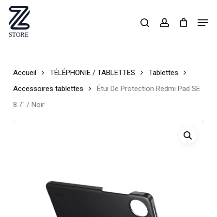
Skip
Men
search
account
to
Close
main
Menu
content
Accueil
TÉLÉPHONIE / TABLETTES
Tablettes
Accessoires tablettes
Étui De Protection Redmi Pad SE
8.7″ / Noir