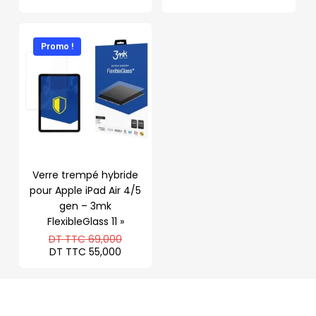
Promo !
Verre trempé hybride
pour Apple iPad Air 4/5
gen – 3mk
FlexibleGlass 11 »
Le
DT TTC
69,000
prix
Le
DT TTC
55,000
initial
prix
était :
actuel
DT
est :
TTC 69,000.
DT
TTC 55,000.