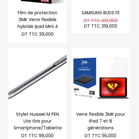
Film de protection
SAMSUNG BUDS FE
3MK Verre flexible
Le
DT TTC
410,000
prix
Le
DT TTC
319,000
hybride Ipad Mini 4
initial
prix
DT TTC
39,000
était :
actuel
DT
est :
TTC 410,
DT
TTC 319,
Stylet Huawei M PEN
Verre flexible 3MK pour
Lite Gris pour
iPad 7 et 8
Smartphone/Tablette
générations
DT TTC
99,000
DT TTC
55,000