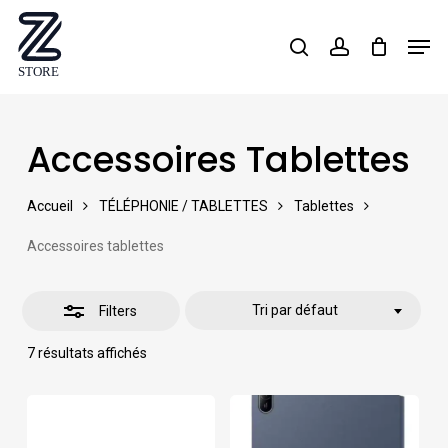
Skip
Men
search
account
Close
to
Close
Filters
main
Menu
content
Accessoires Tablettes
Accueil
TÉLÉPHONIE / TABLETTES
Tablettes
Accessoires tablettes
Tri par défaut
Filters
7 résultats affichés