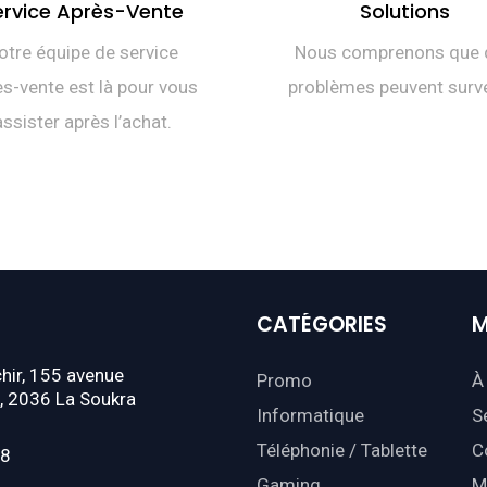
ervice Après-Vente
Solutions
otre équipe de service
Nous comprenons que 
s-vente est là pour vous
problèmes peuvent surve
assister après l’achat.
CATÉGORIES
M
hir, 155 avenue
Promo
À
, 2036 La Soukra
Informatique
S
Téléphonie / Tablette
C
18
Gaming
M