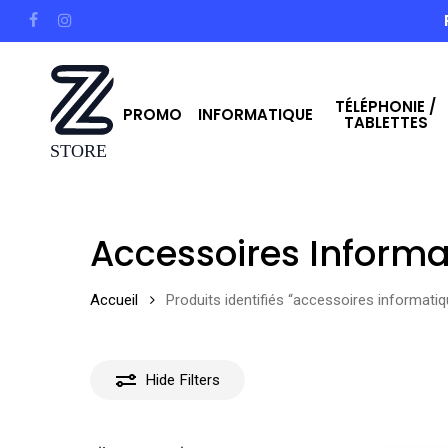
Skip
facebook
instagram
to
main
TÉLÉPHONIE /
content
PROMO
INFORMATIQUE
TABLETTES
Hit enter to search or ESC to close
Accessoires Informa
Accueil
Produits identifiés “accessoires informatiq
Hide
Filters