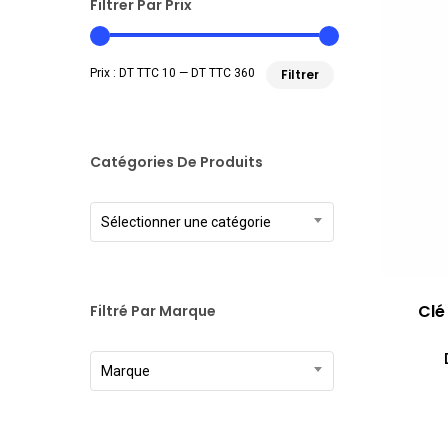
Filtrer Par Prix
Prix
Prix
Prix :
DT TTC 10
—
DT TTC 360
Filtrer
min
max
Catégories De Produits
Sélectionner une catégorie
Clé
Filtré Par Marque
Marque