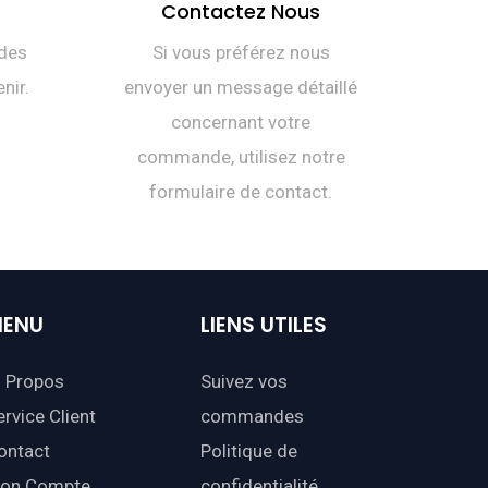
Contactez Nous
des
Si vous préférez nous
nir.
envoyer un message détaillé
concernant votre
commande, utilisez notre
formulaire de contact.
ENU
LIENS
UTILES
 Propos
Suivez vos
ervice Client
commandes
ontact
Politique de
on Compte
confidentialité