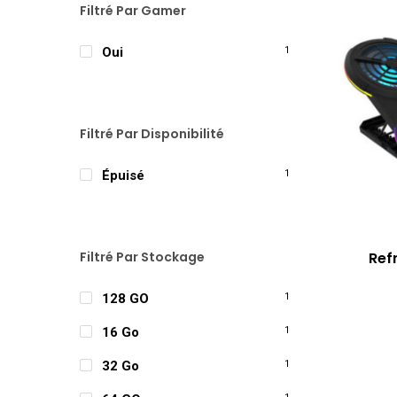
Filtré Par Gamer
Oui
1
Filtré Par Disponibilité
Épuisé
1
Ref
Filtré Par Stockage
128 GO
1
16 Go
1
32 Go
1