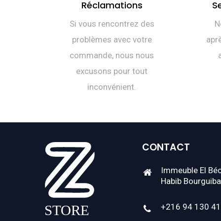
Réclamations
S
Si vous rencontrez des
N
problèmes avec votre
aprè
commande, nous nous
excusons pour tout
inconvénient.
CONTACT
Immeuble El Béc
Habib Bourguiba
+216 94 130 4