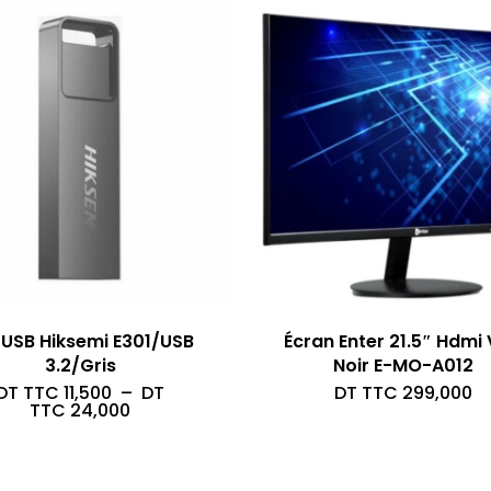
 USB Hiksemi E301/USB
Écran Enter 21.5″ Hdmi
3.2/Gris
Noir E-MO-A012
DT TTC
11,500
–
DT
DT TTC
299,000
Plage
TTC
24,000
de
prix :
DT
TTC 11,500