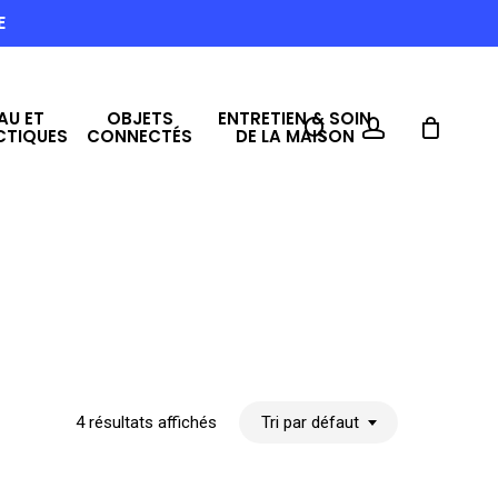
E
AU ET
OBJETS
ENTRETIEN & SOIN
search
account
CTIQUES
CONNECTÉS
DE LA MAISON
4 résultats affichés
Tri par défaut