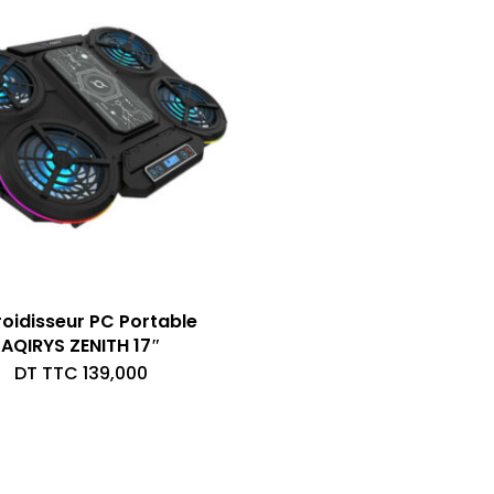
à
DT
TTC 24,000
roidisseur PC Portable
AQIRYS ZENITH 17″
DT TTC
139,000