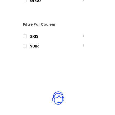
64 GO
1
Filtré Par Couleur
GRIS
1
NOIR
1