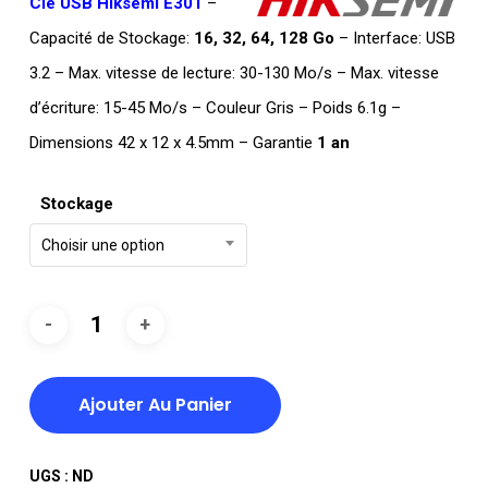
Clé USB Hiksemi E301
–
DT
Capacité de Stockage:
16, 32, 64, 128 Go
– Interface: USB
TTC 11,500
3.2 – Max. vitesse de lecture: 30-130 Mo/s – Max. vitesse
à
DT
d’écriture: 15-45 Mo/s – Couleur Gris – Poids 6.1g –
TTC 24,000
Dimensions 42 x 12 x 4.5mm – Garantie
1 an
Stockage
Choisir une option
Ajouter Au Panier
UGS :
ND