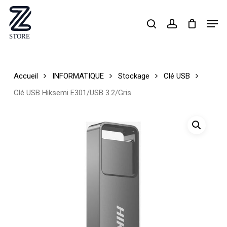
Skip
Men
search
account
to
Close
main
Menu
content
Accueil
INFORMATIQUE
Stockage
Clé USB
Clé USB Hiksemi E301/USB 3.2/Gris