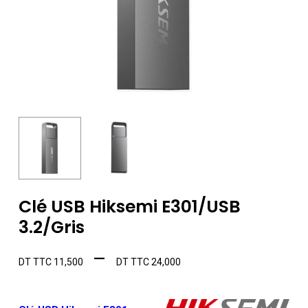
Clé USB Hiksemi E301/USB
3.2/Gris
Plage
–
DT TTC
11,500
DT TTC
24,000
de
prix :