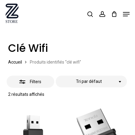
Skip
Men
search
account
Close
to
Close
Filters
main
Menu
content
Clé Wifi
Accueil
Produits identifiés “clé wifi”
Tri par défaut
Filters
2 résultats affichés