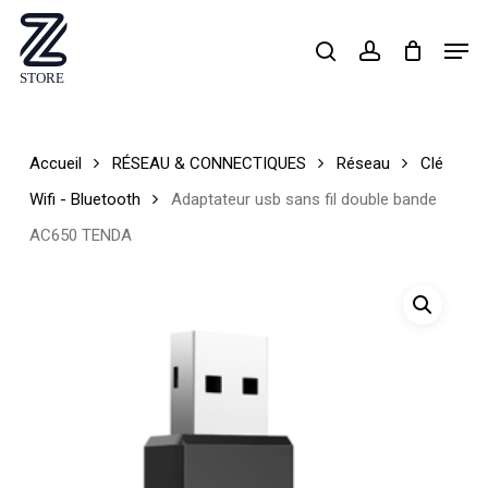
Skip
Men
search
account
to
Close
main
Menu
content
Accueil
RÉSEAU & CONNECTIQUES
Réseau
Clé
Wifi - Bluetooth
Adaptateur usb sans fil double bande
AC650 TENDA