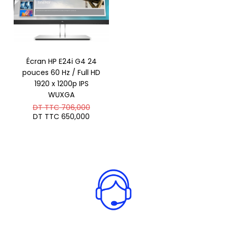
Écran HP E24i G4 24
pouces 60 Hz / Full HD
1920 x 1200p IPS
WUXGA
Le
DT TTC
706,000
prix
Le
DT TTC
650,000
initial
prix
était :
actuel
DT
est :
TTC 706,000.
DT
TTC 650,000.