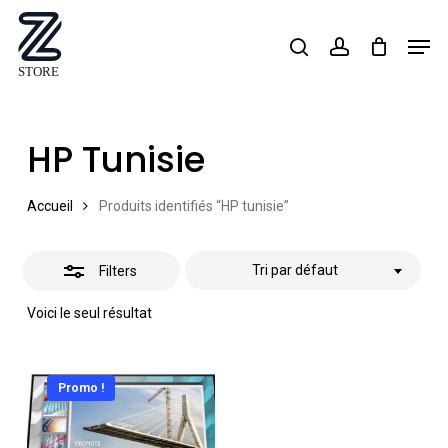
Skip
Men
search
account
Close
to
Close
Filters
main
Menu
content
HP Tunisie
Accueil
Produits identifiés “HP tunisie”
Tri par défaut
Filters
Voici le seul résultat
Promo !