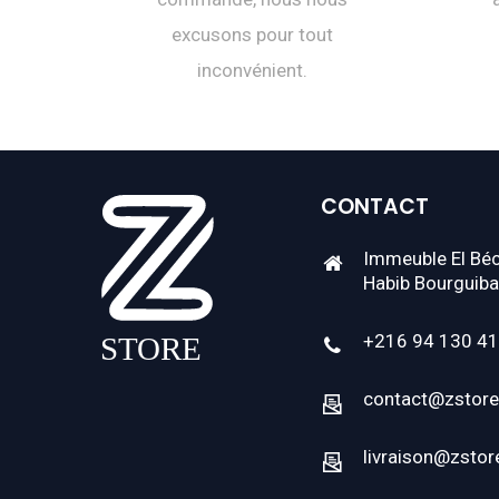
excusons pour tout
inconvénient.
CONTACT
Immeuble El Béc
Habib Bourguiba
+216 94 130 4
contact@zstore
livraison@zstor