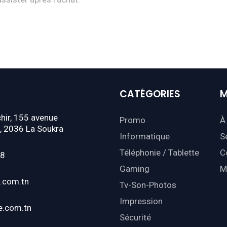
CATÉGORIES
M
hir, 155 avenue
Promo
À
, 2036 La Soukra
Informatique
S
Téléphonie / Tablette
C
18
Gaming
M
.com.tn
Tv-Son-Photos
Impression
e.com.tn
Sécurité