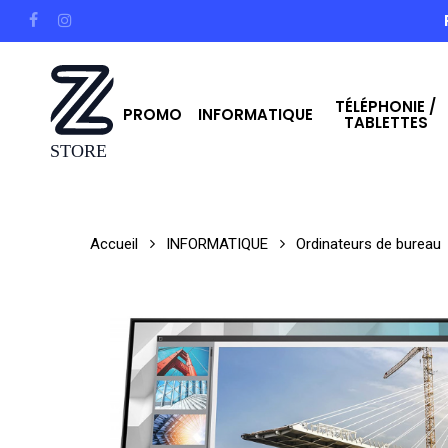
Skip
facebook
instagram
to
main
TÉLÉPHONIE /
content
PROMO
INFORMATIQUE
TABLETTES
Hit enter to search or ESC to close
Accueil
INFORMATIQUE
Ordinateurs de bureau