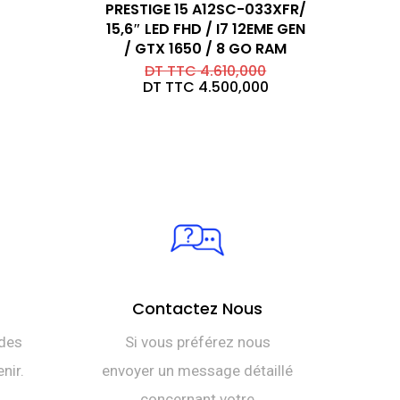
PRESTIGE 15 A12SC-033XFR/
15,6″ LED FHD / I7 12EME GEN
/ GTX 1650 / 8 GO RAM
Le
DT TTC
4.610,000
prix
Le
DT TTC
4.500,000
initial
prix
était :
actuel
DT
est :
TTC 4.610,000.
DT
TTC 4.500,000.
Contactez Nous
des
Si vous préférez nous
nir.
envoyer un message détaillé
concernant votre