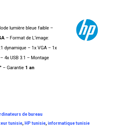
actuel
est :
DT
de lumière bleue faible –
.
TTC 650,000.
GA
– Format de L’image:
:1 dynamique – 1x VGA – 1x
 – 4x USB 3.1 – Montage
° – Garantie
1 an
rdinateurs de bureau
eur tunisie
,
HP tunisie
,
informatique tunisie