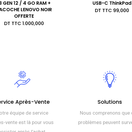
3 GEN 12 / 4 GO RAM +
USB-C ThinkPad
ACOCHE LENOVO NOIR
DT TTC
99,000
OFFERTE
DT TTC
1.000,000
ervice Après-Vente
Solutions
otre équipe de service
Nous comprenons que 
s-vente est là pour vous
problèmes peuvent surve
assister après l’achat.