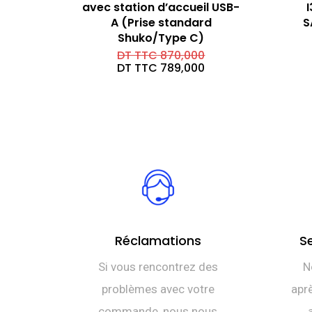
avec station d’accueil USB-
I
A (Prise standard
S
Shuko/Type C)
Le
DT TTC
870,000
prix
Le
DT TTC
789,000
initial
prix
était :
actuel
DT
est :
TTC 870,000.
DT
TTC 789,000.
Réclamations
S
Si vous rencontrez des
N
problèmes avec votre
aprè
commande, nous nous