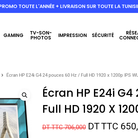
PROMO TOUTE L'ANNÉE + LIVRAISON SUR TOUTE LA TUNISI
TV-SON-
RÉSE
GAMING
IMPRESSION
SÉCURITÉ
PHOTOS
CONNE
Écran HP E24i G4 24 pouces 60 Hz / Full HD 1920 x 1200p IPS 
Écran HP E24i G4 
Full HD 1920 X 1
Le
DT TTC
650
DT TTC
706,000
prix