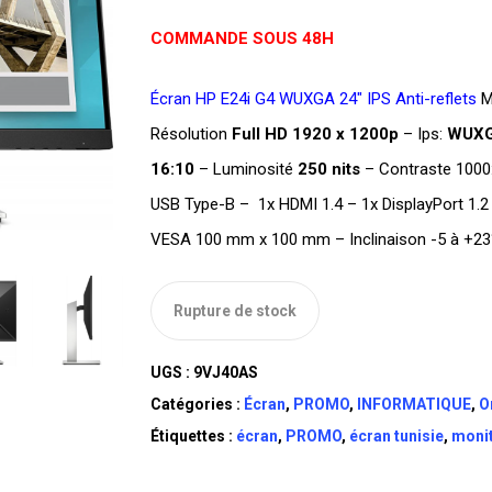
initial
COMMANDE SOUS 48H
était :
DT
Écran HP E24i G4 WUXGA 24″ IPS Anti-reflets
Mo
TTC 706,000
Résolution
Full HD 1920 x 1200p
– Ips:
WUX
16:10
– Luminosité
250 nits
– Contraste 1000
USB Type-B – 1x HDMI 1.4 – 1x DisplayPort 1.2
VESA 100 mm x 100 mm – Inclinaison -5 à +23
Rupture de stock
UGS :
9VJ40AS
Catégories :
Écran
,
PROMO
,
INFORMATIQUE
,
O
Étiquettes :
écran
,
PROMO
,
écran tunisie
,
monit