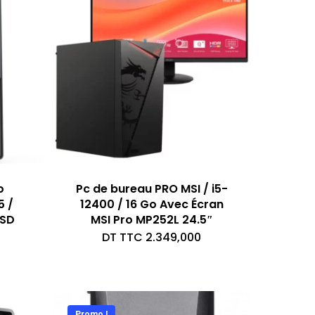
o
Pc de bureau PRO MSI / i5-
5 /
12400 / 16 Go Avec Écran
SSD
MSI Pro MP252L 24.5″
DT TTC
2.349,000
Promo !