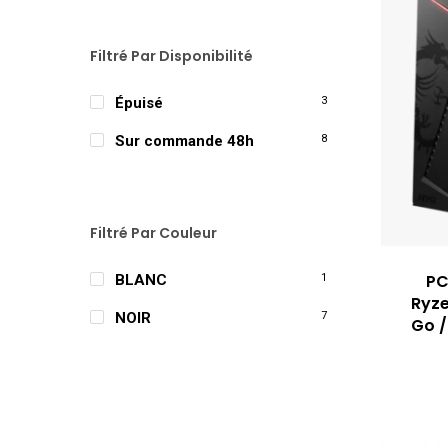
Filtré Par Disponibilité
Épuisé
3
Sur commande 48h
8
Filtré Par Couleur
PC
BLANC
1
Ryze
NOIR
7
Go /