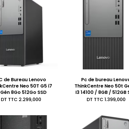
C de Bureau Lenovo
Pc de bureau Lenov
kCentre Neo 50T G5 i7
ThinkCentre Neo 50t G
4Gén 8Go 512Go SSD
I3 14100 / 8GB / 512GB
DT TTC
2.299,000
DT TTC
1.399,000