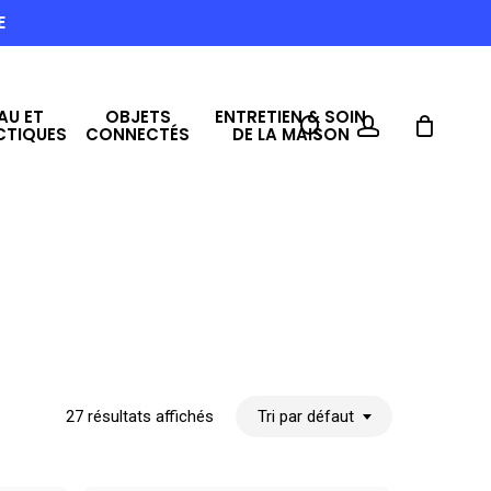
E
AU ET
OBJETS
ENTRETIEN & SOIN
search
account
CTIQUES
CONNECTÉS
DE LA MAISON
27 résultats affichés
Tri par défaut