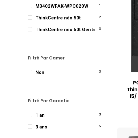
M3402WFAK-WPC020W
1
ThinkCentre néo 50t
2
ThinkCentre néo 50t Gen 5
3
Filtré Par Gamer
Non
3
P
Thin
i5/
Filtré Par Garantie
1 an
3
3 ans
5