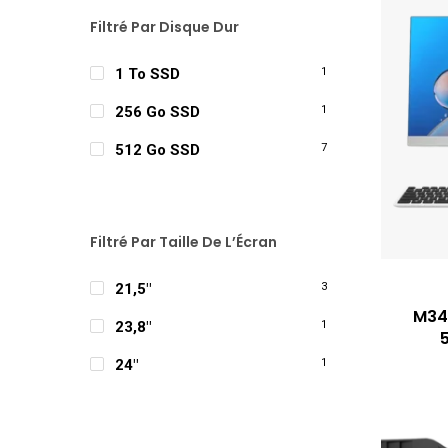
Filtré Par Disque Dur
1 To SSD
1
256 Go SSD
1
512 Go SSD
7
Filtré Par Taille De L’Écran
21,5"
3
M34
23,8"
1
24"
1