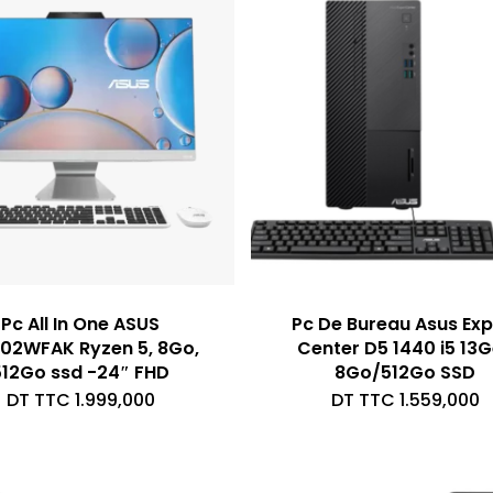
Pc All In One ASUS
Pc De Bureau Asus Exp
02WFAK Ryzen 5, 8Go,
Center D5 1440 i5 13
512Go ssd -24″ FHD
8Go/512Go SSD
DT TTC
1.999,000
DT TTC
1.559,000