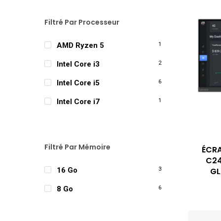
Filtré Par Processeur
AMD Ryzen 5
1
Intel Core i3
2
Intel Core i5
6
Intel Core i7
1
Filtré Par Mémoire
ÉCRA
C24
GL
16 Go
3
8 Go
6