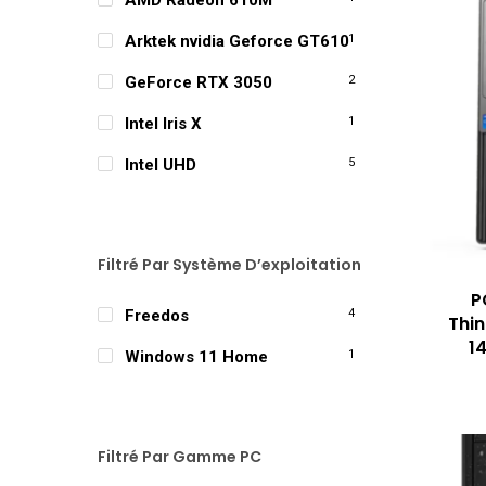
AMD Radeon 610M
Arktek nvidia Geforce GT610
1
GeForce RTX 3050
2
Intel Iris X
1
Intel UHD
5
Filtré Par Système D’exploitation
P
Freedos
4
Thin
1
Windows 11 Home
1
Filtré Par Gamme PC