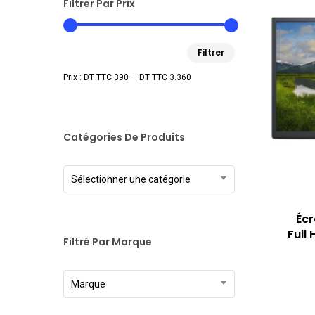
Filtrer Par Prix
Prix
Prix
Filtrer
min
max
Prix :
DT TTC 390
—
DT TTC 3.360
Catégories De Produits
Sélectionner une catégorie
Écr
Full
Filtré Par Marque
Marque