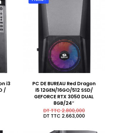
n i3
PC DE BUREAU Red Dragon
D /
i5 12GEN/16GO/512 SSD/
GEFORCE RTX 3050 DUAL
8GB/24″
Le
DT TTC
2.800,000
prix
Le
DT TTC
2.663,000
initial
prix
était :
actuel
DT
est :