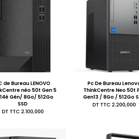
C de Bureau LENOVO
Pc De Bureau Lenov
kCentre néo 50t Gen 5
ThinkCentre Neo 50t i
 14è Gén/ 8Go/ 512Go
Gen13 / 8Go / 512Go 
SSD
DT TTC
2.200,000
DT TTC
2.100,000