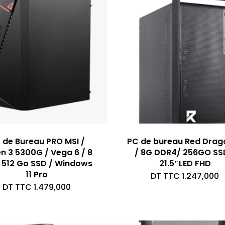
 de Bureau PRO MSI /
PC de bureau Red Drago
n 3 5300G / Vega 6 / 8
/ 8G DDR4/ 256GO SS
 512 Go SSD / Windows
21.5″LED FHD
11 Pro
DT TTC
1.247,000
DT TTC
1.479,000