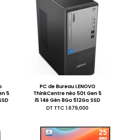
o
PC de Bureau LENOVO
en 5
ThinkCentre néo 50t Gen 5
 SSD
i5 14è Gén 8Go 512Go SSD
DT TTC
1.679,000