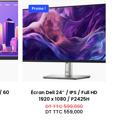
Promo !
 / 60
Écran Dell 24″ / IPS / Full HD
1920 x 1080 / P2425H
Le
DT TTC
599,000
prix
Le
DT TTC
559,000
initial
prix
était :
actuel
DT
est :
TTC 599,000.
DT