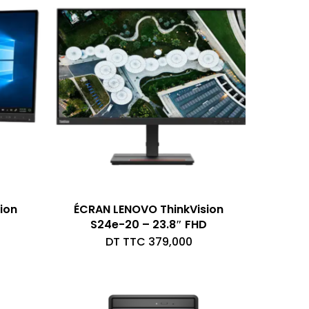
TTC 559,000.
ion
ÉCRAN LENOVO ThinkVision
S24e-20 – 23.8″ FHD
DT TTC
379,000
ix
itial
ix
ait :
tuel
T
t :
C 360,000.
T
C 329,000.