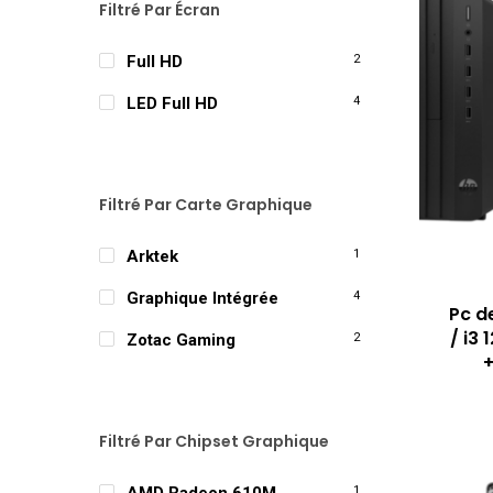
Filtré Par Écran
Full HD
2
LED Full HD
4
Filtré Par Carte Graphique
Arktek
1
Graphique Intégrée
4
Pc d
/ i3 
Zotac Gaming
2
+
Filtré Par Chipset Graphique
1