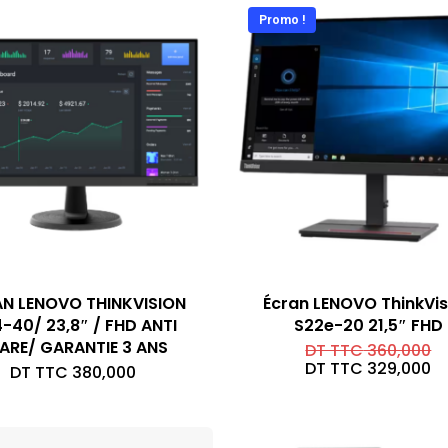
Promo !
N LENOVO THINKVISION
Écran LENOVO ThinkVis
-40/ 23,8″ / FHD ANTI
S22e-20 21,5″ FHD
ARE/ GARANTIE 3 ANS
Le
DT TTC
360,000
pr
Le
DT TTC
329,000
DT TTC
380,000
in
pr
ét
ac
D
es
TT
D
TT