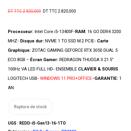
Le
Le
DT TTC
2.920,000
DT TTC
2.820,000
prix
prix
initial
actuel
Processeur:
Intel Core i5-13400F-
RAM:
16 GO DDR4 3200
était :
est :
MHZ-
Disque dur:
NVME 1 TO SSD M.2 PCIE-
Carte
DT
DT
Graphique:
ZOTAC GAMING GEFORCE RTX 3050 DUAL 5
TTC 2.920,000.
TTC 2.820,000
ECO 8GB –
Écran Gamer:
REDRAGON THUGGA II 21.5″
100Hz VA LED FULL HD- ENSEMBLE
CLAVIER & SOURIS
LOGITECH USB-
WINDOWS 11 PRO+OFFICE
–
GARANTIE:
1
AN
Rupture de stock
UGS :
REDD-i5-Gen13-16-1TO