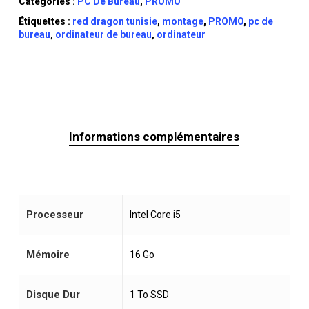
Catégories :
PC De Bureau
,
PROMO
Étiquettes :
red dragon tunisie
,
montage
,
PROMO
,
pc de
bureau
,
ordinateur de bureau
,
ordinateur
Informations complémentaires
Processeur
Intel Core i5
Mémoire
16 Go
Disque Dur
1 To SSD