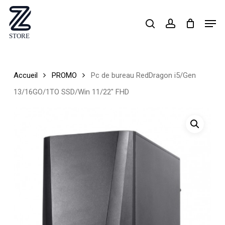
Skip
Men
search
account
to
Close
main
Menu
content
Accueil
PROMO
Pc de bureau RedDragon i5/Gen
13/16GO/1TO SSD/Win 11/22″ FHD