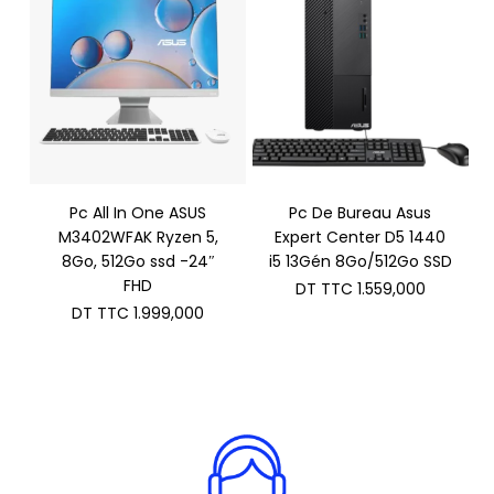
Pc All In One ASUS
Pc De Bureau Asus
M3402WFAK Ryzen 5,
Expert Center D5 1440
8Go, 512Go ssd -24″
i5 13Gén 8Go/512Go SSD
FHD
DT TTC
1.559,000
DT TTC
1.999,000