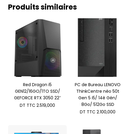
Produits similaires
Red Dragon i5
PC de Bureau LENOVO
GEN12/16GO/1TO SSD/
ThinkCentre néo 50t
GEFORCE RTX 3050 22″
Gen 5 i5/ 14è Gén/
8Go/ 512Go SSD
DT TTC
2.519,000
DT TTC
2.100,000