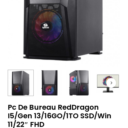
Pc De Bureau RedDragon
I5/Gen 13/16GO/1TO SSD/Win
11/22″ FHD