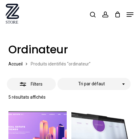
Skip
Men
search
account
Close
to
Close
Filters
main
Menu
content
Ordinateur
Accueil
Produits identifiés “ordinateur”
Tri par défaut
Filters
5 résultats affichés