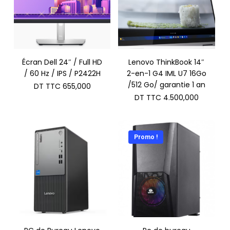
Écran Dell 24″ / Full HD
Lenovo ThinkBook 14″
/ 60 Hz / IPS / P2422H
2-en-1 G4 IML U7 16Go
/512 Go/ garantie 1 an
DT TTC
655,000
DT TTC
4.500,000
Promo !