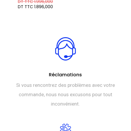
Le
DT TTC
1.996,000
prix
Le
DT TTC
1.896,000
initial
prix
était :
actuel
DT
est :
TTC 1.996,000.
DT
TTC 1.896,000.
Réclamations
Si vous rencontrez des problèmes avec votre
commande, nous nous excusons pour tout
inconvénient.