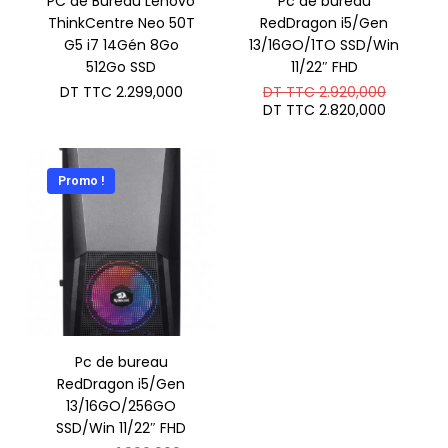
PC de Bureau Lenovo
Pc de bureau
ThinkCentre Neo 50T
RedDragon i5/Gen
G5 i7 14Gén 8Go
13/16GO/1TO SSD/Win
512Go SSD
11/22″ FHD
Le
DT TTC
2.299,000
DT TTC
2.920,000
prix
Le
DT TTC
2.820,000
initial
prix
était :
actuel
DT
est :
TTC 2.9
DT
Promo !
TTC 2.8
Pc de bureau
RedDragon i5/Gen
13/16GO/256GO
SSD/Win 11/22″ FHD