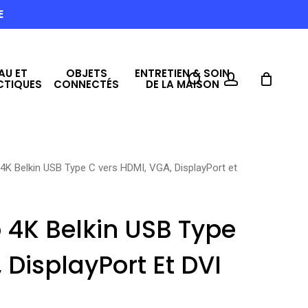
E
AU ET
OBJETS
ENTRETIEN & SOIN
search
account
CTIQUES
CONNECTÉS
DE LA MAISON
4K Belkin USB Type C vers HDMI, VGA, DisplayPort et
 4K Belkin USB Type
 DisplayPort Et DVI