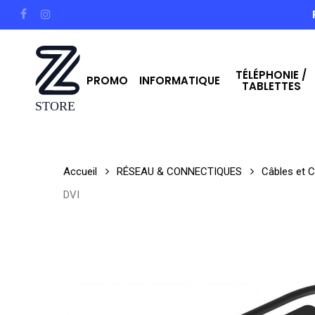
Skip
facebook
instagram
to
main
TÉLÉPHONIE /
content
PROMO
INFORMATIQUE
TABLETTES
Hit enter to search or ESC to close
Accueil
RÉSEAU & CONNECTIQUES
Câbles et 
DVI