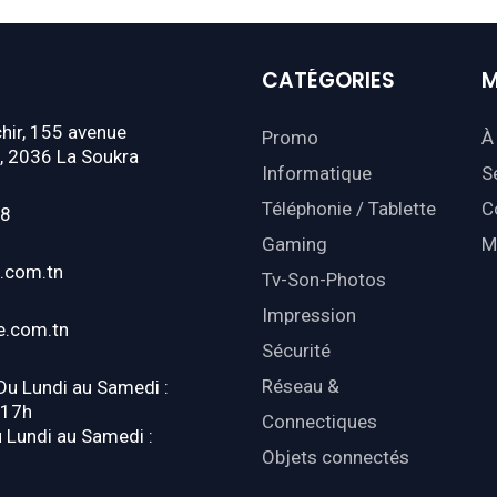
CATÉGORIES
M
hir, 155 avenue
Promo
À
, 2036 La Soukra
Informatique
S
Téléphonie / Tablette
C
18
Gaming
M
.com.tn
Tv-Son-Photos
Impression
e.com.tn
Sécurité
Réseau &
 Du Lundi au Samedi :
-17h
Connectiques
u Lundi au Samedi :
Objets connectés