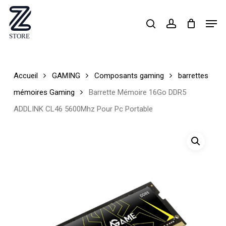
Skip
Men
search
account
to
Close
main
Menu
content
Accueil
GAMING
Composants gaming
barrettes
mémoires Gaming
Barrette Mémoire 16Go DDR5
ADDLINK CL46 5600Mhz Pour Pc Portable