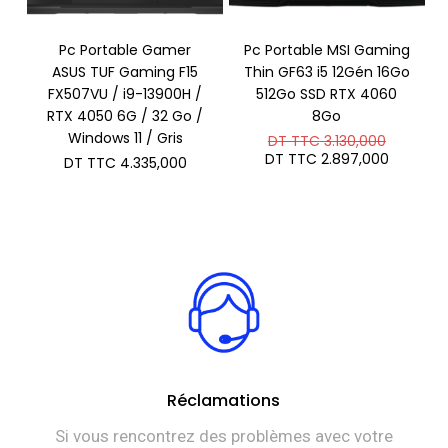
Pc Portable Gamer
Pc Portable MSI Gaming
ASUS TUF Gaming F15
Thin GF63 i5 12Gén 16Go
FX507VU / i9-13900H /
512Go SSD RTX 4060
RTX 4050 6G / 32 Go /
8Go
Windows 11 / Gris
Le
DT TTC
3.130,000
prix
Le
DT TTC
2.897,000
DT TTC
4.335,000
initial
prix
était :
actuel
DT
est :
TTC 3.1
DT
TTC 2.8
Réclamations
Si vous rencontrez des problèmes avec votre