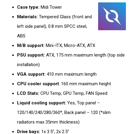
initial
actuel
Case type:
Midi Tower
était :
est :
Materials:
Tempered Glass (front and
DT
DT
left side panel), 0.8 mm SPCC steel,
TTC 429,000.
TTC 409,000.
ABS
M/B support:
Mini-ITX, Micro-ATX, ATX
PSU support:
ATX, 175 mm maximum length (top side
installation)
VGA support:
410 mm maximum length
CPU cooler support
: 160 mm maximum height
LCD Stats:
CPU Temp, GPU Temp, FAN Speed
Liquid cooling support:
Yes, Top panel –
120/140/240/280/360*, Back panel – 120 (*slim
radiators max 35mm thickness)
Drive bays:
1x 3.5″, 2x 2.5″