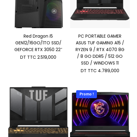
Red Dragon i5
PC PORTABLE GAMER
GEN12/16GO/1TO SSD/
ASUS TUF GAMING A15 /
GEFORCE RTX 3050 22″
RYZEN 9 / RTX 4070 8G
/ 8 GO DDR5 / 512 GO
DT TTC
2.519,000
SSD / WINDOWS 11
DT TTC
4.789,000
Promo !