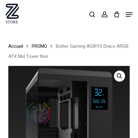
Skip
Men
search
account
to
Close
main
Menu
content
Accueil
PROMO
Boîtier Gaming AQIRYS Draco ARGB
ATX Mid Tower Noir