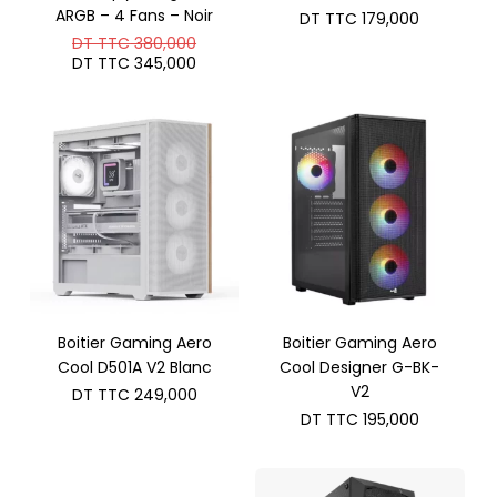
ARGB – 4 Fans – Noir
DT TTC
179,000
Le
DT TTC
380,000
prix
Le
DT TTC
345,000
initial
prix
était :
actuel
DT
est :
TTC 380,000.
DT
TTC 345,000.
Boitier Gaming Aero
Boitier Gaming Aero
Cool D501A V2 Blanc
Cool Designer G-BK-
V2
DT TTC
249,000
DT TTC
195,000