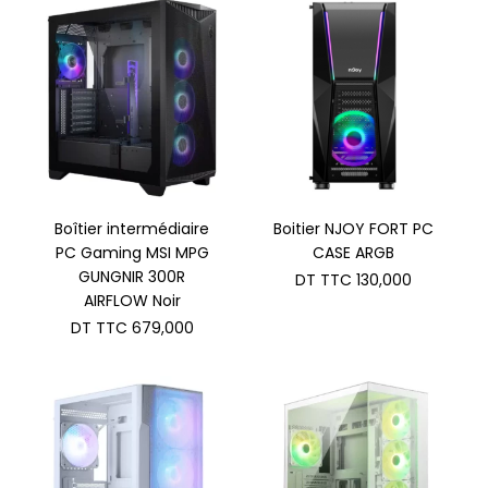
DT
est :
TTC 209,000.
DT
TTC 190,000.
Boîtier intermédiaire
Boitier NJOY FORT PC
PC Gaming MSI MPG
CASE ARGB
GUNGNIR 300R
DT TTC
130,000
AIRFLOW Noir
DT TTC
679,000