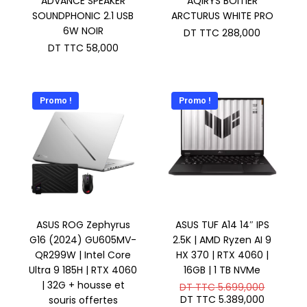
ADVANCE SPEAKER
AQIRYS BOITIER
SOUNDPHONIC 2.1 USB
ARCTURUS WHITE PRO
6W NOIR
DT TTC
288,000
DT TTC
58,000
Promo !
Promo !
ASUS ROG Zephyrus
ASUS TUF A14 14″ IPS
G16 (2024) GU605MV-
2.5K | AMD Ryzen AI 9
QR299W | Intel Core
HX 370 | RTX 4060 |
Ultra 9 185H | RTX 4060
16GB | 1 TB NVMe
| 32G + housse et
Le
DT TTC
5.699,000
prix
Le
DT TTC
5.389,000
souris offertes