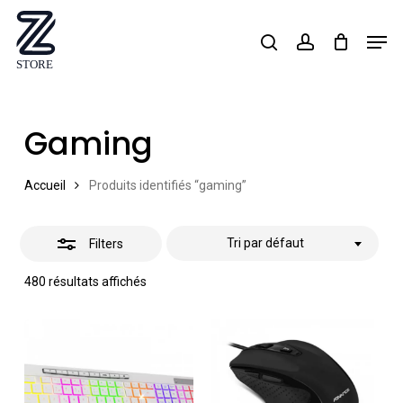
Skip
Men
search
account
Close
to
Close
Filters
main
Menu
content
Gaming
Accueil
Produits identifiés “gaming”
Tri par défaut
Filters
480 résultats affichés