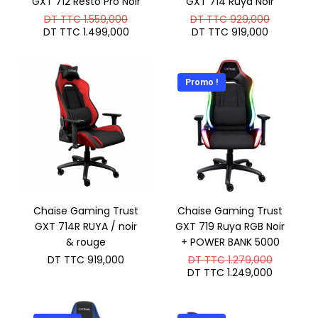
GXT 712 Resto Pro Noir
GXT 714 Ruya Noir
Le
Le
DT TTC
1.559,000
DT TTC
929,000
prix
prix
Le
Le
DT TTC
1.499,000
DT TTC
919,000
initial
initial
prix
prix
était :
était :
actuel
actuel
DT
DT
est :
est :
TTC 1.559,000.
TTC 929
DT
DT
Promo !
TTC 1.499,000.
TTC 919,
Chaise Gaming Trust
Chaise Gaming Trust
GXT 714R RUYA / noir
GXT 719 Ruya RGB Noir
& rouge
+ POWER BANK 5000
Le
DT TTC
919,000
DT TTC
1.279,000
prix
Le
DT TTC
1.249,000
initial
prix
était :
actuel
DT
est :
TTC 1.2
DT