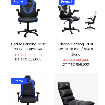
Promo !
Promo !
TTC 1.2
Chaise Gaming Trust
Chaise Gaming Trust
GXT703B RIYE Bleu
GXT703R RIYE / Noir &
Le
Blanc
DT TTC
669,000
prix
Le
DT TTC
659,000
Le
DT TTC
669,000
initial
prix
prix
Le
DT TTC
659,000
était :
actuel
initial
prix
DT
est :
était :
actuel
TTC 669,000.
DT
DT
est :
TTC 659,000.
TTC 669
DT
Promo !
TTC 659