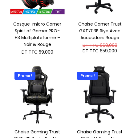
Casque-micro Gamer
Chaise Gamer Trust
Spirit of Gamer PRO-
GXT703B Riye Avec
H3 Multiplateforme –
Accoudoirs Rouge
Noir & Rouge
Le
DT TTC
669,000
prix
Le
DT TTC
659,000
DT TTC
59,000
initial
prix
était :
actuel
DT
est :
TTC 669
DT
TTC 659
Promo !
Promo !
Chaise Gaming Trust
Chaise Gaming Trust