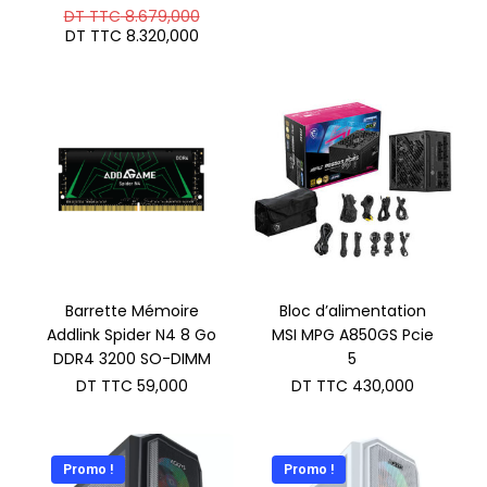
initial
prix
Le
DT TTC
8.679,000
était :
actuel
prix
Le
DT
DT TTC
8.320,000
est :
initial
prix
TTC 5.6
DT
était :
actuel
TTC 5.3
DT
est :
TTC 8.679,000.
DT
TTC 8.320,000.
Barrette Mémoire
Bloc d’alimentation
Addlink Spider N4 8 Go
MSI MPG A850GS Pcie
DDR4 3200 SO-DIMM
5
DT TTC
59,000
DT TTC
430,000
Promo !
Promo !