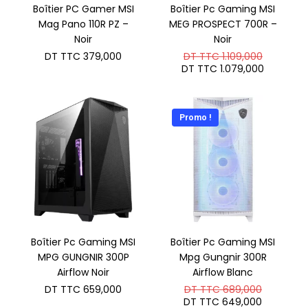
Boîtier PC Gamer MSI
Boîtier Pc Gaming MSI
Mag Pano 110R PZ –
MEG PROSPECT 700R –
Noir
Noir
Le
DT TTC
379,000
DT TTC
1.109,000
prix
Le
DT TTC
1.079,000
initial
prix
était :
actuel
DT
est :
TTC 1.10
DT
Promo !
TTC 1.0
Boîtier Pc Gaming MSI
Boîtier Pc Gaming MSI
MPG GUNGNIR 300P
Mpg Gungnir 300R
Airflow Noir
Airflow Blanc
Le
DT TTC
659,000
DT TTC
689,000
prix
Le
DT TTC
649,000