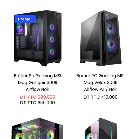
initial
prix
était :
actuel
DT
est :
TTC 689
DT
Promo !
TTC 649
Boîtier Pc Gaming MSI
Boîtier PC Gaming MSI
Mpg Gungnir 300R
Mpg Velox 300R
Airflow Noir
Airflow PZ / Noir
Le
DT TTC
689,000
DT TTC
410,000
prix
Le
DT TTC
659,000
initial
prix
était :
actuel
DT
est :
TTC 689,000.
DT
TTC 659,000.