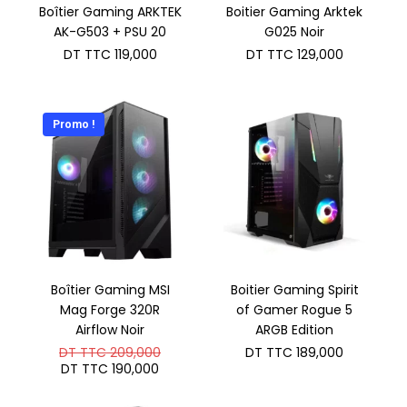
Boîtier Gaming ARKTEK
Boitier Gaming Arktek
AK-G503 + PSU 20
G025 Noir
DT TTC
119,000
DT TTC
129,000
Promo !
Boîtier Gaming MSI
Boitier Gaming Spirit
Mag Forge 320R
of Gamer Rogue 5
Airflow Noir
ARGB Edition
Le
DT TTC
209,000
DT TTC
189,000
prix
Le
DT TTC
190,000
initial
prix
était :
actuel