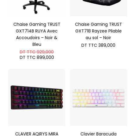
Chaise Gaming TRUST
Chaise Gaming TRUST
GXT714B RUYA Avec
GXT718 Rayzee Pliable
Accoudoirs – Noir &
au sol – Noir
Bleu
DT TTC
389,000
Le
DT TTC
929,000
prix
Le
DT TTC
899,000
initial
prix
était :
actuel
DT
est :
TTC 929,000.
DT
TTC 899,000.
CLAVIER AQIRYS MIRA
Clavier Baracuda