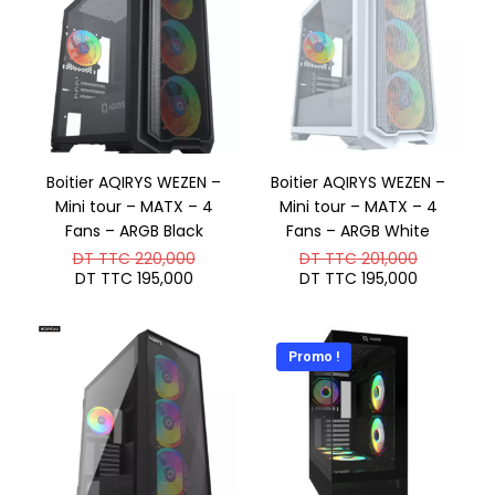
Boitier AQIRYS WEZEN –
Boitier AQIRYS WEZEN –
Mini tour – MATX – 4
Mini tour – MATX – 4
Fans – ARGB Black
Fans – ARGB White
Le
Le
DT TTC
220,000
DT TTC
201,000
prix
prix
Le
Le
DT TTC
195,000
DT TTC
195,000
initial
initial
prix
prix
était :
était :
actuel
actuel
DT
DT
est :
est :
TTC 220,000.
TTC 201,
DT
DT
Promo !
TTC 195,000.
TTC 195,