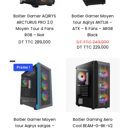
Boitier Gamer AQIRYS
Boitier Gamer Moyen
ARCTURUS PRO 2.0
tour Aqirys ANTLIA –
Moyen Tour 4 Fans
ATX – 6 Fans – ARGB
RGB – Noir
Black
Le
DT TTC
289,000
DT TTC
249,000
prix
Le
DT TTC
229,000
initial
prix
était :
actuel
DT
est :
TTC 249
DT
Promo !
TTC 229
Boitier Gamer Moyen
Boitier Gaming Aero
tour Aqirys sargas –
Cool BEAM-G-BK-V2