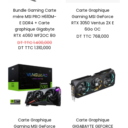
Bundle Gaming Carte
Carte Graphique
mère MSI PRO H610M-
Gaming MSI GeForce
E DDR4 + Carte
RTX 3050 Ventus 2X E
graphique Gigabyte
6Go OC
RTX 4060 WF2OC 8G
DT TTC
768,000
Le
DT TTC
1.400,000
prix
Le
DT TTC
1.310,000
initial
prix
était :
actuel
DT
est :
TTC 1.400,000.
DT
TTC 1.310,000.
Carte Graphique
Carte Graphique
Gaming MSI GeForce
GIGABAYTE GEFORCE