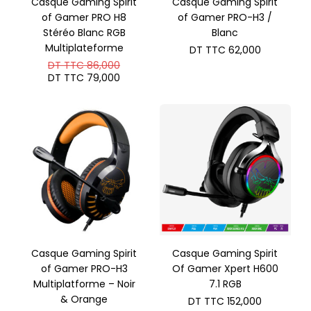
Casque Gaming Spirit
Casque Gaming Spirit
of Gamer PRO H8
of Gamer PRO-H3 /
Stéréo Blanc RGB
Blanc
Multiplateforme
DT TTC
62,000
Le
DT TTC
86,000
prix
Le
DT TTC
79,000
initial
prix
était :
actuel
DT
est :
TTC 86,000.
DT
TTC 79,000.
Casque Gaming Spirit
Casque Gaming Spirit
of Gamer PRO-H3
Of Gamer Xpert H600
Multiplatforme – Noir
7.1 RGB
& Orange
DT TTC
152,000