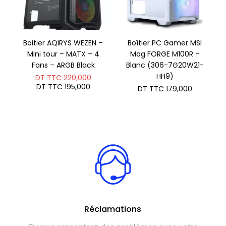
Boitier AQIRYS WEZEN –
Boîtier PC Gamer MSI
Mini tour – MATX – 4
Mag FORGE M100R –
Fans – ARGB Black
Blanc (306-7G20W21-
Le
HH9)
DT TTC
220,000
prix
Le
DT TTC
195,000
DT TTC
179,000
initial
prix
était :
actuel
DT
est :
TTC 220,000.
DT
TTC 195,000.
Réclamations