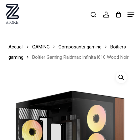
Skip
Men
search
account
to
Close
main
Menu
content
Accueil
GAMING
Composants gaming
Boîtiers
gaming
Boîtier Gaming Raidmax Infinita i610 Wood Noir