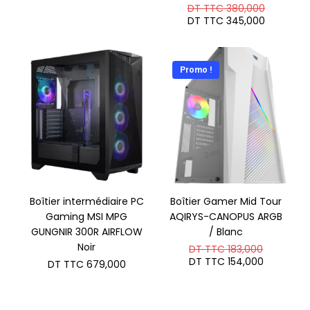
Le
DT TTC
380,000
prix
Le
DT TTC
345,000
initial
prix
était :
actuel
DT
est :
TTC 380
DT
Promo !
TTC 345
Boîtier intermédiaire PC
Boîtier Gamer Mid Tour
Gaming MSI MPG
AQIRYS-CANOPUS ARGB
GUNGNIR 300R AIRFLOW
/ Blanc
Noir
Le
DT TTC
183,000
prix
Le
DT TTC
154,000
DT TTC
679,000
initial
prix
était :
actuel
DT
est :
TTC 183,
DT