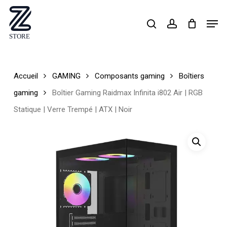
Skip
Men
search
account
to
Close
main
Menu
content
Accueil
GAMING
Composants gaming
Boîtiers
gaming
Boîtier Gaming Raidmax Infinita i802 Air | RGB
Statique | Verre Trempé | ATX | Noir