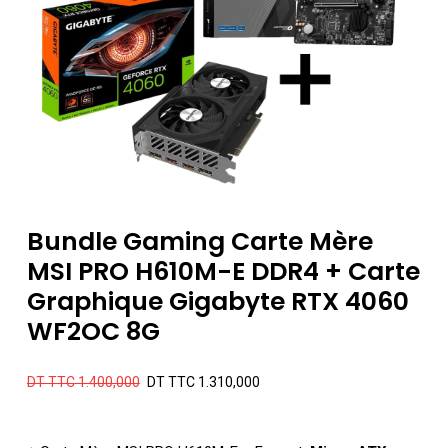
Bundle Gaming Carte Mère
MSI PRO H610M-E DDR4 + Carte
Graphique Gigabyte RTX 4060
WF2OC 8G
Le
Le
DT TTC
1.400,000
DT TTC
1.310,000
prix
prix
initial
actuel