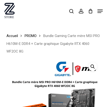
Skip
Men
search
account
to
Close
main
Menu
content
Accueil
PROMO
Bundle Gaming Carte mère MSI PRO
H610M-E DDR4 + Carte graphique Gigabyte RTX 4060
WF2OC 8G