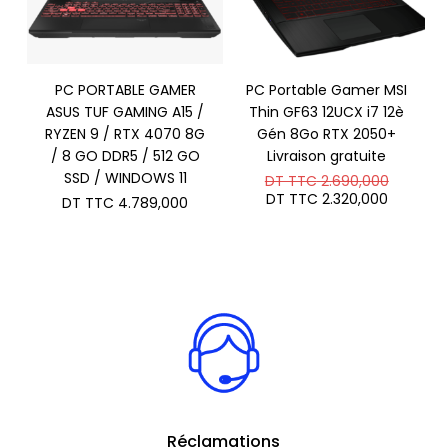
PC PORTABLE GAMER
PC Portable Gamer MSI
ASUS TUF GAMING A15 /
Thin GF63 12UCX i7 12è
RYZEN 9 / RTX 4070 8G
Gén 8Go RTX 2050+
/ 8 GO DDR5 / 512 GO
Livraison gratuite
SSD / WINDOWS 11
Le
DT TTC
2.690,000
prix
Le
DT TTC
2.320,000
DT TTC
4.789,000
initial
prix
était :
actuel
DT
est :
TTC 2.6
DT
TTC 2.3
Réclamations