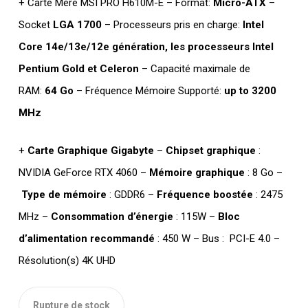
+ Carte Mère MSI PRO H610M-E
–
Format:
Micro-ATX
–
était :
est :
Socket
LGA 1700
–
Processeurs pris en charge:
Intel
DT
DT
Core 14e/13e/12e génération, les processeurs Intel
TTC 1.400,000.
TTC 1.310,000
Pentium Gold et Celeron
– Capacité maximale de
RAM:
64 Go
– Fréquence Mémoire Supporté:
up to
3200
MHz
+
Carte Graphique Gigabyte
–
Chipset graphique
:
NVIDIA GeForce RTX 4060 –
Mémoire graphique
: 8 Go –
Type de mémoire
: GDDR6 –
Fréquence boostée
: 2475
MHz –
Consommation
d’énergie
: 115W –
Bloc
d’alimentation recommandé
: 450 W – Bus : PCI-E 4.0 –
Résolution(s) 4K UHD
Rupture de stock