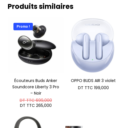
Produits similaires
Promo !
Écouteurs Buds Anker
OPPO BUDS AIR 3 violet
Soundcore Liberty 3 Pro
DT TTC
199,000
– Noir
Le
DT TTC
699,000
prix
Le
DT TTC
265,000
initial
prix
était :
actuel
DT
est :
TTC 699,000.
DT
TTC 265,000.