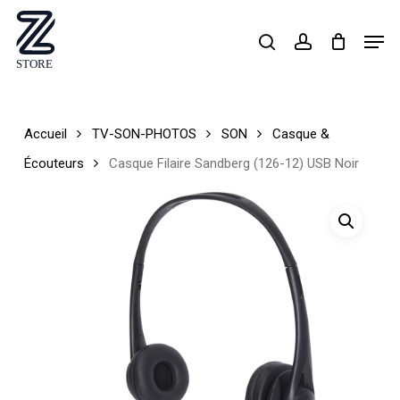
Skip
Men
search
account
to
Close
main
Menu
content
Accueil
TV-SON-PHOTOS
SON
Casque &
Écouteurs
Casque Filaire Sandberg (126-12) USB Noir