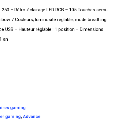
250 – Rétro-éclairage LED RGB – 105 Touches semi-
nbow 7 Couleurs, luminosité réglable, mode breathing
e USB – Hauteur réglable : 1 position – Dimensions
 1 an
ires gaming
ier gaming
,
Advance