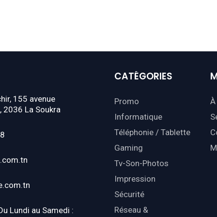
CATÉGORIES
M
hir, 155 avenue
Promo
À
, 2036 La Soukra
Informatique
S
Téléphonie / Tablette
C
18
Gaming
M
.com.tn
Tv-Son-Photos
Impression
e.com.tn
Sécurité
Réseau &
 Du Lundi au Samedi :