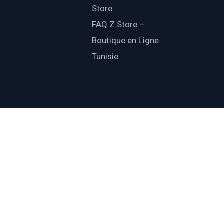
Store
FAQ Z Store –
Boutique en Ligne
Tunisie