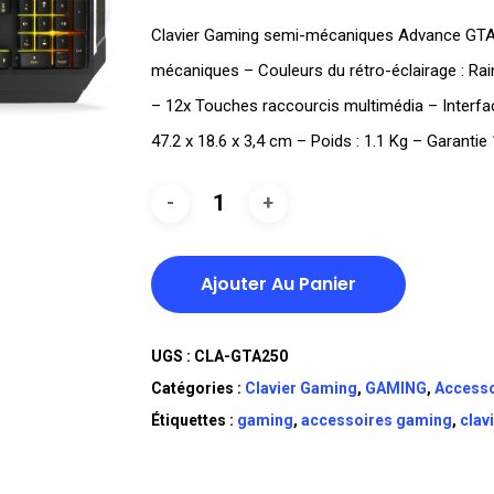
Clavier Gaming semi-mécaniques Advance GTA 
mécaniques – Couleurs du rétro-éclairage : Rai
– 12x Touches raccourcis multimédia – Interfac
47.2 x 18.6 x 3,4 cm – Poids : 1.1 Kg – Garantie
Ajouter Au Panier
UGS :
CLA-GTA250
Catégories :
Clavier Gaming
,
GAMING
,
Accesso
Étiquettes :
gaming
,
accessoires gaming
,
clav