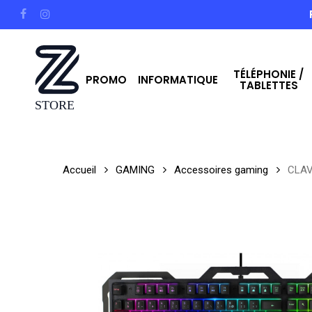
Skip
facebook
instagram
to
main
TÉLÉPHONIE /
content
PROMO
INFORMATIQUE
TABLETTES
Hit enter to search or ESC to close
Accueil
GAMING
Accessoires gaming
CLAV