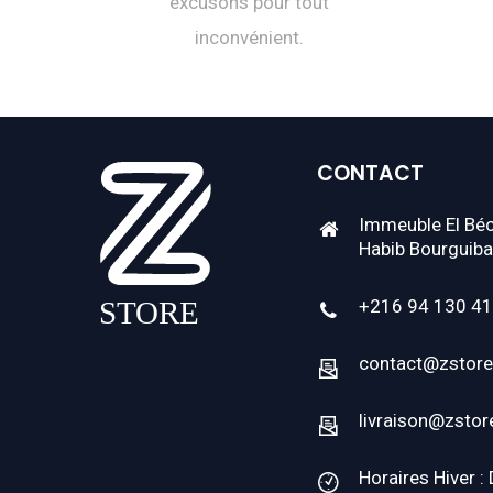
excusons pour tout
inconvénient.
CONTACT
Immeuble El Béc
Habib Bourguiba
+216 94 130 4
contact@zstore
livraison@zstor
Horaires Hiver :