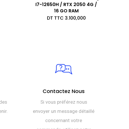
I7-12650H / RTX 2050 4G /
16 GO RAM
DT TTC
3.100,000
Contactez Nous
des
Si vous préférez nous
nir.
envoyer un message détaillé
concernant votre