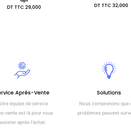
DT TTC
32,000
DT TTC
29,000
ervice Après-Vente
Solutions
otre équipe de service
Nous comprenons que 
s-vente est là pour vous
problèmes peuvent surve
assister après l’achat.