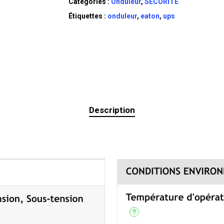
Catégories :
Onduleur
,
SÉCURITÉ
Étiquettes :
onduleur
,
eaton
,
ups
Description