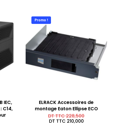
Promo !
 IEC,
ELRACK Accessoires de
: C14,
montage Eaton Ellipse ECO
our
Le
DT TTC
228,500
prix
Le
DT TTC
210,000
initial
prix