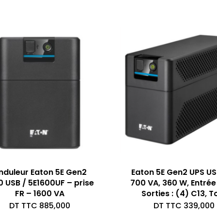
nduleur Eaton 5E Gen2
Eaton 5E Gen2 UPS USB
0 USB / 5E1600UF – prise
700 VA, 360 W, Entrée 
FR – 1600 VA
Sorties : (4) C13, T
DT TTC
885,000
DT TTC
339,000