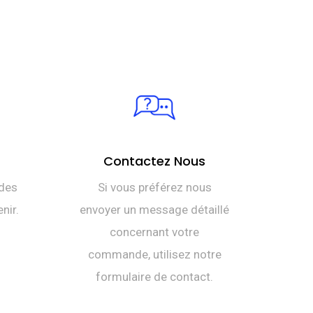
était :
actuel
DT
est :
TTC 228,500.
DT
TTC 210,000.
Contactez Nous
des
Si vous préférez nous
nir.
envoyer un message détaillé
concernant votre
commande, utilisez notre
formulaire de contact.