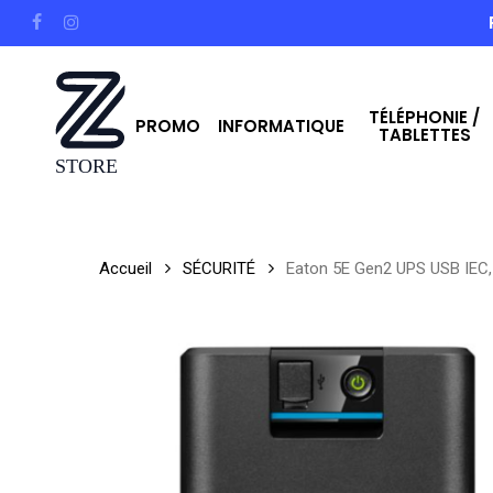
Skip
facebook
instagram
to
main
TÉLÉPHONIE /
content
PROMO
INFORMATIQUE
TABLETTES
Hit enter to search or ESC to close
Accueil
SÉCURITÉ
Eaton 5E Gen2 UPS USB IEC, 1