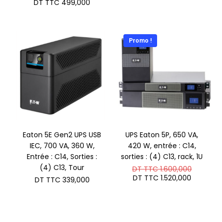
DT TTC
499,000
était :
actuel
DT
est :
TTC 1.9
DT
TTC 1.91
Promo !
Eaton 5E Gen2 UPS USB
UPS Eaton 5P, 650 VA,
IEC, 700 VA, 360 W,
420 W, entrée : C14,
Entrée : C14, Sorties :
sorties : (4) C13, rack, 1U
(4) C13, Tour
Le
DT TTC
1.600,000
prix
Le
DT TTC
1.520,000
DT TTC
339,000
initial
prix
était :
actuel
DT
est :
TTC 1.6
DT
TTC 1.5