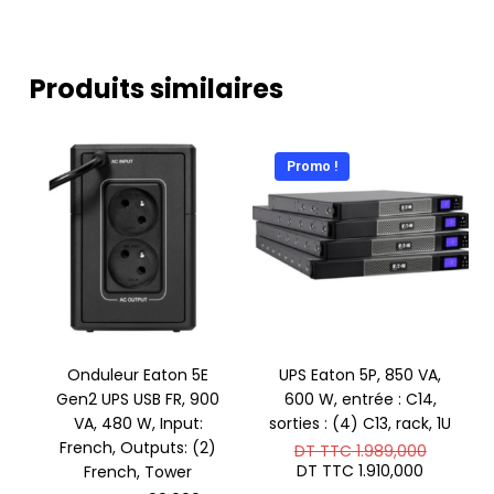
Produits similaires
Promo !
Onduleur Eaton 5E
UPS Eaton 5P, 850 VA,
Gen2 UPS USB FR, 900
600 W, entrée : C14,
VA, 480 W, Input:
sorties : (4) C13, rack, 1U
French, Outputs: (2)
Le
DT TTC
1.989,000
prix
Le
DT TTC
1.910,000
French, Tower
initial
prix