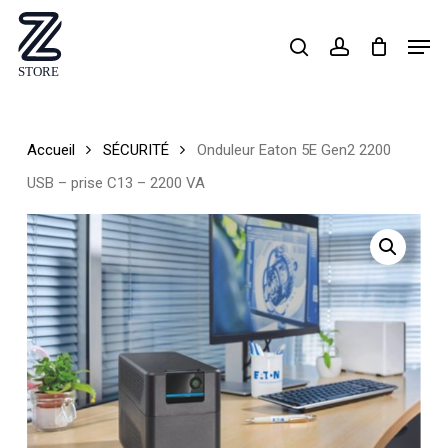
Skip
Men
search
account
to
Close
main
Menu
content
Accueil
SÉCURITÉ
Onduleur Eaton 5E Gen2 2200
USB – prise C13 – 2200 VA