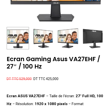
Ecran Gaming Asus VA27EHF /
27″ / 100 Hz
Le
Le
DT TTC
529,000
DT TTC
425,000
prix
prix
initial
actuel
Ecran ASUS VA27EHF
– Taille de l’écran:
27″ Full HD, 100
était :
est :
Hz
– Résolution:
1920 x 1080 pixels
– Format
DT
DT