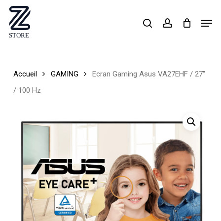
Skip
Men
search
account
to
Close
main
Menu
content
Accueil
GAMING
Ecran Gaming Asus VA27EHF / 27″
/ 100 Hz