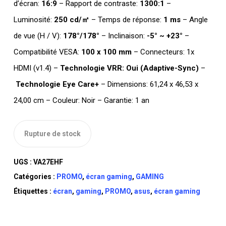
d’écran:
16:9
– Rapport de contraste:
1300:1
–
TTC 529,000.
TTC 425,000.
Luminosité:
250 cd/㎡
– Temps de réponse:
1 ms
– Angle
de vue (H / V):
178°
/178°
– Inclinaison:
-5° ~ +23°
–
Compatibilité VESA:
100 x 100 mm
– Connecteurs: 1x
HDMI (v1.4) –
Technologie VRR: Oui (Adaptive-Sync)
–
Technologie Eye Care+
– Dimensions: 61,24 x 46,53 x
24,00 cm – Couleur: Noir – Garantie: 1 an
Rupture de stock
UGS :
VA27EHF
Catégories :
PROMO
,
écran gaming
,
GAMING
Étiquettes :
écran
,
gaming
,
PROMO
,
asus
,
écran gaming