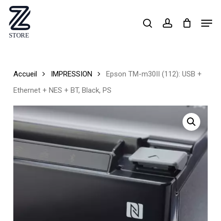
Skip
Men
search
account
to
Close
main
Menu
content
Accueil
IMPRESSION
Epson TM-m30II (112): USB +
Ethernet + NES + BT, Black, PS