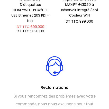
D’étiquettes
MAXIFY GX1040 à
HONEYWELL PC42E-T
Réservoir intégré 3en1
USB Ethernet 203 PDI –
Couleur WIFI
Noir
DT TTC
999,000
Le
DT TTC
699,000
prix
Le
DT TTC
589,000
initial
prix
était :
actuel
DT
est :
TTC 699,000.
DT
TTC 589,000.
Réclamations
Si vous rencontrez des problèmes avec votre
commande, nous nous excusons pour tout