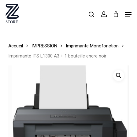
Skip
Men
search
account
to
Close
main
Menu
content
Accueil
IMPRESSION
Imprimante Monofonction
Imprimante ITS L1300 A3 + 1 bouteille encre noir