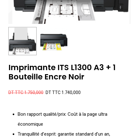
Imprimante ITS L1300 A3 + 1
Bouteille Encre Noir
Le
Le
DT TTC
1.750,000
DT TTC
1.740,000
prix
prix
initial
actuel
Bon rapport qualité/prix: Coût à la page ultra
était :
est :
économique
DT
DT
Tranquillité d’esprit: garantie standard d’un an,
TTC 1.750,000.
TTC 1.740,000