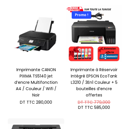
Promo !
Imprimante CANON
Imprimante à Réservoir
PIXMA TS5140 jet
Intégré EPSON EcoTank
d’encre Multifonction
L3210 / 3En1 Couleur + 5
A4 / Couleur / Wifi /
bouteilles d’encre
Noir
offertes
Le
DT TTC
280,000
DT TTC
779,000
prix
Le
DT TTC
585,000
initial
prix
était :
actuel
DT
est :
TTC 779
DT