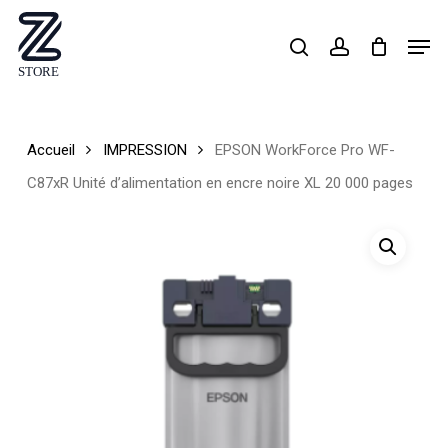
Skip
Men
search
account
to
Close
main
Menu
content
Accueil
IMPRESSION
EPSON WorkForce Pro WF-
C87xR Unité d’alimentation en encre noire XL 20 000 pages