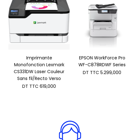
TTC 585
Imprimante
EPSON WorkForce Pro
Monofonction Lexmark
WF-C878RDWF Series
CS331DW Laser Couleur
DT TTC
5.299,000
Sans fil/Recto Verso
DT TTC
619,000