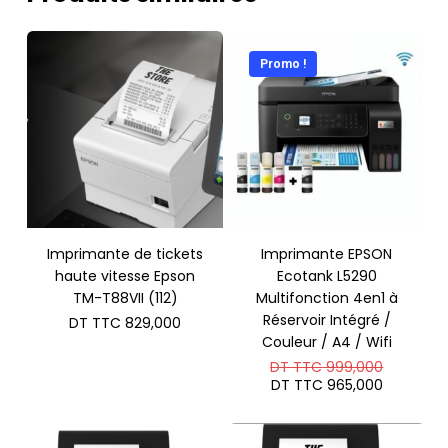
Promo !
Imprimante de tickets
Imprimante EPSON
haute vitesse Epson
Ecotank L5290
TM-T88VII (112)
Multifonction 4en1 à
Réservoir Intégré /
DT TTC
829,000
Couleur / A4 / Wifi
Le
DT TTC
999,000
prix
Le
DT TTC
965,000
initial
prix
était :
actuel
DT
est :
TTC 999
DT