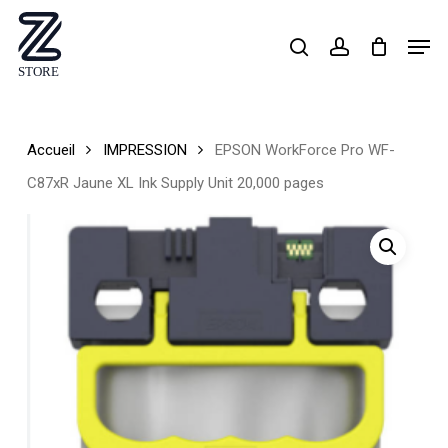
Skip
Men
search
account
to
Close
main
Menu
content
Accueil
IMPRESSION
EPSON WorkForce Pro WF-
C87xR Jaune XL Ink Supply Unit 20,000 pages