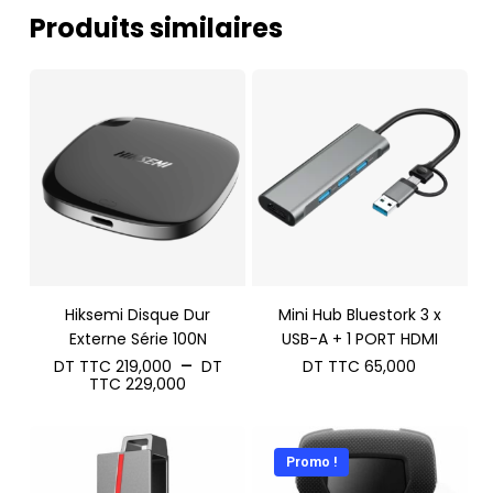
Produits similaires
Hiksemi Disque Dur
Mini Hub Bluestork 3 x
Externe Série 100N
USB-A + 1 PORT HDMI
–
DT TTC
219,000
DT
DT TTC
65,000
Plage
TTC
229,000
de
prix :
DT
TTC 219,000
Promo !
à
DT