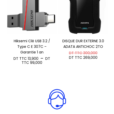
TTC 229,000
Hiksemi Clé USB 3.2 /
DISQUE DUR EXTERNE 3.0
Type C E 307C –
ADATA ANTICHOC 2TO
Garantie 1 an
Le
DT TTC
300,000
prix
Le
DT TTC
269,000
–
DT TTC
13,900
DT
initial
prix
Plage
TTC
99,000
était :
actuel
de
DT
est :
prix :
TTC 300
DT
DT
TTC 269
TTC 13,900
à
DT
TTC 99,000