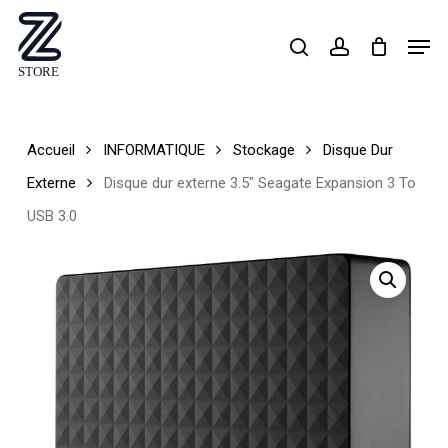
Skip
Men
search
account
to
Close
main
Menu
content
Accueil
INFORMATIQUE
Stockage
Disque Dur
Externe
Disque dur externe 3.5″ Seagate Expansion 3 To
USB 3.0