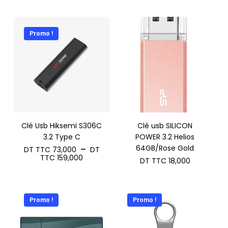
prix :
DT
TTC 21,000
à
Promo !
DT
TTC 29,000
Clé Usb Hiksemi S306C
Clé usb SILICON
3.2 Type C
POWER 3.2 Helios
64GB/Rose Gold
–
DT TTC
73,000
DT
Plage
TTC
159,000
DT TTC
18,000
de
prix :
DT
TTC 73,000
à
Promo !
Promo !
DT
TTC 159,000