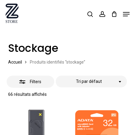
Skip
Men
search
account
Close
to
Close
Filters
main
Menu
content
Stockage
Accueil
Produits identifiés “stockage”
Tri par défaut
Filters
66 résultats affichés