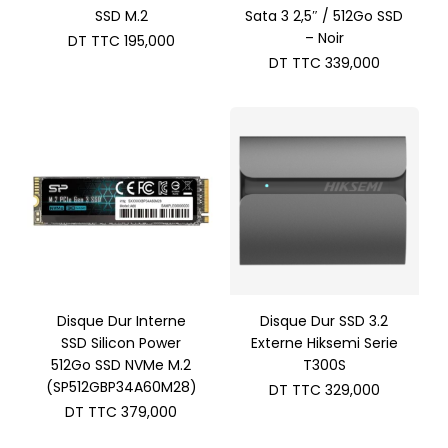
SSD M.2
Sata 3 2,5″ / 512Go SSD
– Noir
DT TTC
195,000
DT TTC
339,000
Disque Dur Interne
Disque Dur SSD 3.2
SSD Silicon Power
Externe Hiksemi Serie
512Go SSD NVMe M.2
T300S
(SP512GBP34A60M28)
DT TTC
329,000
DT TTC
379,000