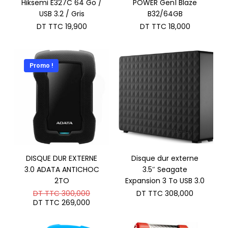
Hiksemi E327C 64 Go /
POWER Gen1 Blaze
USB 3.2 / Gris
B32/64GB
DT TTC
19,900
DT TTC
18,000
Promo !
DISQUE DUR EXTERNE
Disque dur externe
3.0 ADATA ANTICHOC
3.5″ Seagate
2TO
Expansion 3 To USB 3.0
Le
DT TTC
300,000
DT TTC
308,000
prix
Le
DT TTC
269,000
initial
prix
était :
actuel
DT
est :