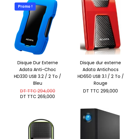
TTC 300,000.
DT
Promo !
TTC 269,000.
Disque Dur Externe
Disque dur externe
Adata Anti-Choc
Adata Antichocs
HD330 USB 3.2 / 2 To /
HD650 USB 3.1 / 2 To /
Bleu
Rouge
Le
DT TTC
294,000
DT TTC
299,000
prix
Le
DT TTC
269,000
initial
prix
était :
actuel
DT
est :
TTC 294,000.
DT
TTC 269,000.