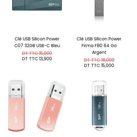
Clé USB Silicon Power
Clé USB Silicon Power
C07 32GB USB-C Bleu
Firma F80 64 Go
Le
Argent
DT TTC
15,000
prix
Le
DT TTC
13,900
Le
DT TTC
18,000
initial
prix
prix
Le
DT TTC
15,000
était :
actuel
initial
prix
DT
est :
était :
actuel
TTC 15,000.
DT
DT
est :
TTC 13,900.
TTC 18,00
DT
TTC 15,00