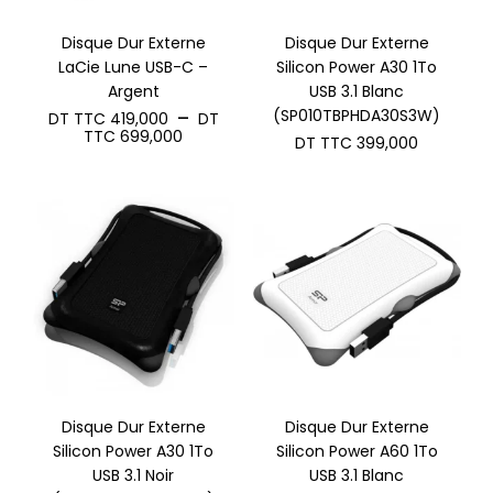
Disque Dur Externe
Disque Dur Externe
LaCie Lune USB-C –
Silicon Power A30 1To
Argent
USB 3.1 Blanc
(SP010TBPHDA30S3W)
–
DT TTC
419,000
DT
Plage
TTC
699,000
DT TTC
399,000
de
prix :
DT
TTC 419,000
à
DT
TTC 699,000
Disque Dur Externe
Disque Dur Externe
Silicon Power A30 1To
Silicon Power A60 1To
USB 3.1 Noir
USB 3.1 Blanc