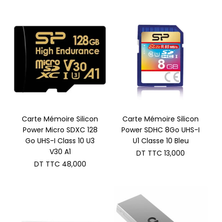
de
prix :
DT
TTC 10,000
à
DT
TTC 99,000
Carte Mémoire Silicon
Carte Mémoire Silicon
Power Micro SDXC 128
Power SDHC 8Go UHS-I
Go UHS-I Class 10 U3
U1 Classe 10 Bleu
V30 A1
DT TTC
13,000
DT TTC
48,000