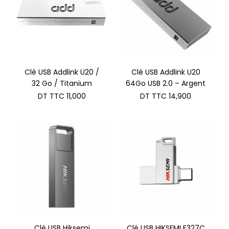
Clé USB Addlink U20 /
Clé USB Addlink U20
32 Go / Titanium
64Go USB 2.0 – Argent
DT TTC
11,000
DT TTC
14,900
Clé USB Hiksemi
Clé USB HIKSEMI E327C