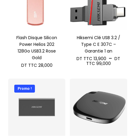
Flash Disque Silicon
Hiksemi Clé USB 3.2 /
Power Helios 202
Type C E 307C –
128Go USB3.2 Rose
Garantie 1 an
Gold
–
DT TTC
13,900
DT
Plage
TTC
99,000
DT TTC
28,000
de
prix :
DT
TTC 13,90
à
Promo !
DT
TTC 99,00