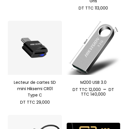
Gris
DT TTC
113,000
Lecteur de cartes SD
M200 USB 3.0
mini Hiksemi CR01
–
DT TTC
12,000
DT
Plage
TTC
140,000
Type C
de
DT TTC
29,000
prix :
DT
TTC 12,00
à
DT
TTC 140,0