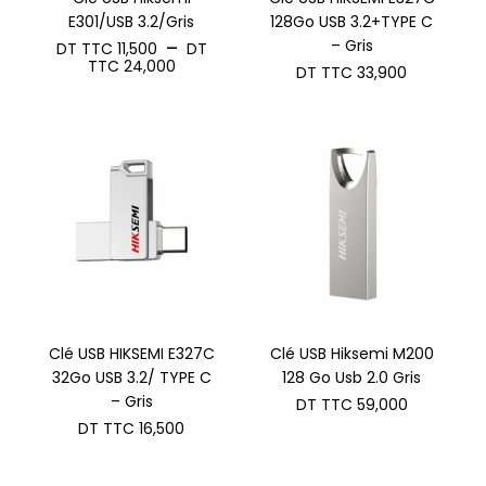
E301/USB 3.2/Gris
128Go USB 3.2+TYPE C
– Gris
–
DT TTC
11,500
DT
Plage
TTC
24,000
DT TTC
33,900
de
prix :
DT
TTC 11,500
à
DT
TTC 24,000
Clé USB HIKSEMI E327C
Clé USB Hiksemi M200
32Go USB 3.2/ TYPE C
128 Go Usb 2.0 Gris
– Gris
DT TTC
59,000
DT TTC
16,500