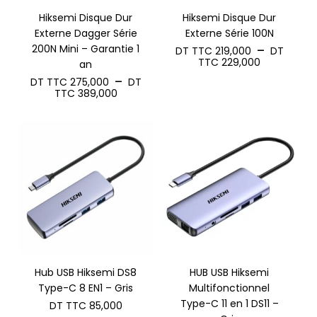
Hiksemi Disque Dur
Hiksemi Disque Dur
Externe Dagger Série
Externe Série 100N
200N Mini – Garantie 1
–
DT TTC
219,000
DT
Plage
TTC
229,000
an
de
–
DT TTC
275,000
DT
prix :
Plage
TTC
389,000
DT
de
TTC 219,0
prix :
à
DT
DT
TTC 275,000
TTC 229,
à
DT
TTC 389,000
Hub USB Hiksemi DS8
HUB USB Hiksemi
Type-C 8 EN1 – Gris
Multifonctionnel
Type-C 11 en 1 DS11 –
DT TTC
85,000