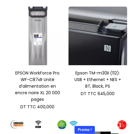
EPSON WorkForce Pro
Epson TM-m30II (112):
WF-C87xR Unité
USB + Ethernet + NES +
d’alimentation en
BT, Black, PS
encre noire XL 20 000
DT TTC
645,000
pages
DT TTC
400,000
Promo !