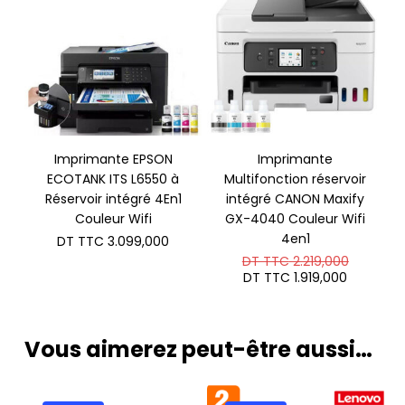
Imprimante EPSON
Imprimante
ECOTANK ITS L6550 à
Multifonction réservoir
Réservoir intégré 4En1
intégré CANON Maxify
Couleur Wifi
GX-4040 Couleur Wifi
4en1
DT TTC
3.099,000
Le
DT TTC
2.219,000
prix
Le
DT TTC
1.919,000
initial
prix
était :
actuel
DT
est :
TTC 2.2
DT
Vous aimerez peut-être aussi…
TTC 1.91