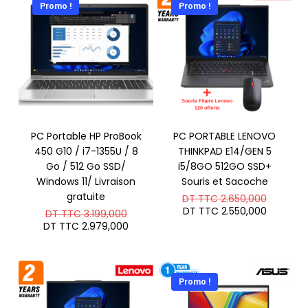
Promo !
Promo !
PC Portable HP ProBook
PC PORTABLE LENOVO
450 G10 / i7-1355U / 8
THINKPAD E14/GEN 5
Go / 512 Go SSD/
i5/8GO 512GO SSD+
Windows 11/ Livraison
Souris et Sacoche
gratuite
Le
DT TTC
2.650,000
prix
Le
DT TTC
2.550,000
Le
DT TTC
3.199,000
initial
prix
prix
Le
DT TTC
2.979,000
était :
actuel
initial
prix
DT
est :
était :
actuel
TTC 2.6
DT
DT
est :
TTC 2.5
TTC 3.199,000.
DT
TTC 2.979,000.
Promo !