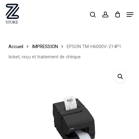
Skip
Men
search
account
to
Close
main
Menu
content
Accueil
IMPRESSION
EPSON TM-H6000V-214P1
ticket, reçu et traitement de chèque