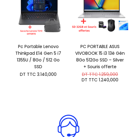
Pc Portable Lenovo
PC PORTABLE ASUS
Thinkpad E14 Gen 5 i7
VIVOBOOK 15 i3 13è Gén
1355U / 8Go / 512 Go
8Go 512Go SSD – Silver
SSD
+ Souris offerte
Le
DT TTC
3.140,000
DT TTC
1.259,000
prix
Le
DT TTC
1.240,000
initial
prix
était :
actuel
DT
est :
TTC 1.2
DT
TTC 1.2