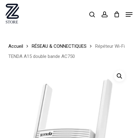
Skip
Men
search
account
to
Close
main
Menu
content
Accueil
RÉSEAU & CONNECTIQUES
Répéteur Wi-Fi
TENDA A15 double bande AC750