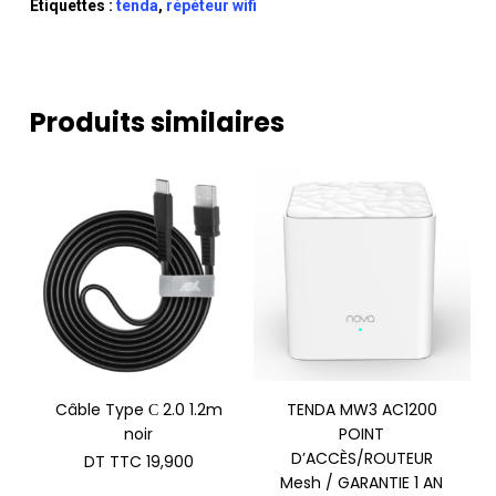
Étiquettes :
tenda
,
répéteur wifi
Produits similaires
Câble Type С 2.0 1.2m
TENDA MW3 AC1200
noir
POINT
D’ACCÈS/ROUTEUR
DT TTC
19,900
Mesh / GARANTIE 1 AN