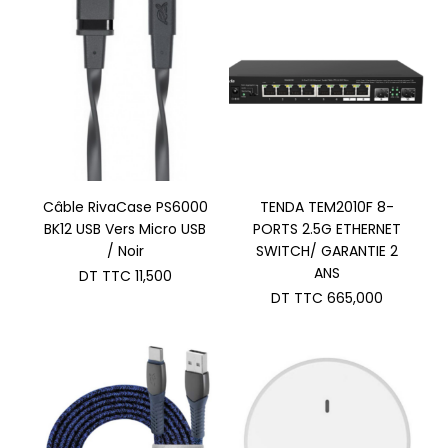
Câble RivaCase PS6000
TENDA TEM2010F 8-
BK12 USB Vers Micro USB
PORTS 2.5G ETHERNET
/ Noir
SWITCH/ GARANTIE 2
ANS
DT TTC
11,500
DT TTC
665,000