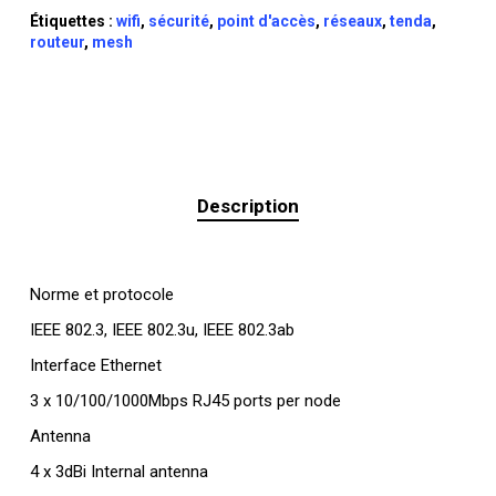
Étiquettes :
wifi
,
sécurité
,
point d'accès
,
réseaux
,
tenda
,
routeur
,
mesh
Description
Norme et protocole
IEEE 802.3, IEEE 802.3u, IEEE 802.3ab
Interface Ethernet
3 x 10/100/1000Mbps RJ45 ports per node
Antenna
4 x 3dBi Internal antenna