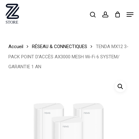
Skip
Men
search
account
to
Close
main
Menu
content
Accueil
RÉSEAU & CONNECTIQUES
TENDA MX12 3-
PACK POINT D’ACCÈS AX3000 MESH Wi-Fi 6 SYSTEM/
GARANTIE 1 AN