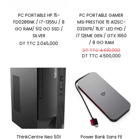
PC PORTABLE HP 15-
PC PORTABLE GAMER
FD0286NK / I7-1355U / 8
MSI PRESTIGE 15 A12SC-
GO RAM/ 512 GO SSD /
033XFR/ 15,6″ LED FHD /
SILVER
I7 12EME GEN / GTX 1650
/ 8 GO RAM
DT TTC
2.045,000
Le
DT TTC
4.610,000
prix
Le
DT TTC
4.500,000
initial
prix
était :
actuel
DT
est :
TTC 4.6
DT
TTC 4.
ThinkCentre Neo 50t
Power Bank Sans Fil