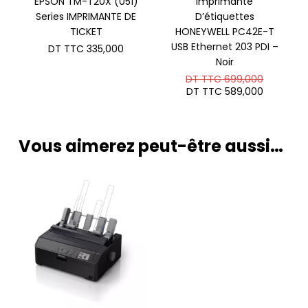
EPSON TM-T20X (051)
Imprimante
Series IMPRIMANTE DE
D’étiquettes
TICKET
HONEYWELL PC42E-T
USB Ethernet 203 PDI –
DT TTC
335,000
Noir
Le
DT TTC
699,000
prix
Le
DT TTC
589,000
initial
prix
était :
actuel
DT
est :
TTC 699
DT
Vous aimerez peut-être aussi…
TTC 589