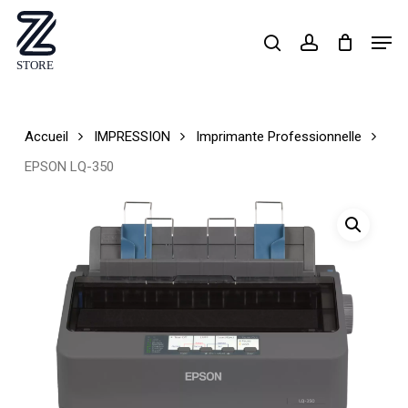
Skip
Men
search
account
to
Close
main
Menu
content
Accueil
IMPRESSION
Imprimante Professionnelle
EPSON LQ-350