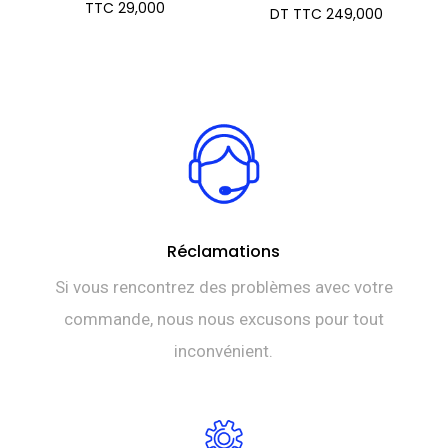
Plage
TTC
29,000
DT TTC
249,000
de
prix :
DT
TTC 21,000
à
DT
TTC 29,000
Réclamations
Si vous rencontrez des problèmes avec votre
commande, nous nous excusons pour tout
inconvénient.