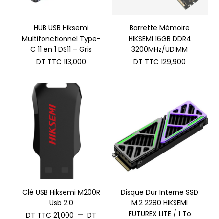
HUB USB Hiksemi
Barrette Mémoire
Multifonctionnel Type-
HIKSEMI 16GB DDR4
C 11 en 1 DS11 – Gris
3200MHz/UDIMM
DT TTC
113,000
DT TTC
129,900
Clé USB Hiksemi M200R
Disque Dur Interne SSD
Usb 2.0
M.2 2280 HIKSEMI
FUTUREX LITE / 1 To
–
DT TTC
21,000
DT