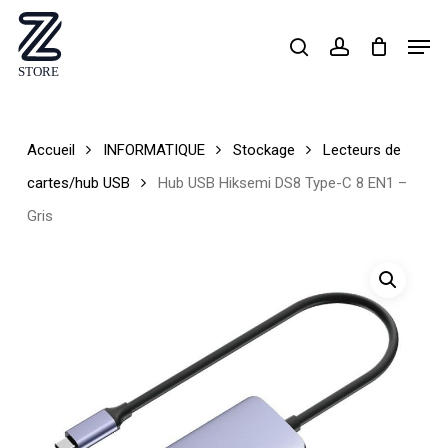
Skip
Men
search
account
to
Close
main
Menu
content
Accueil
INFORMATIQUE
Stockage
Lecteurs de
cartes/hub USB
Hub USB Hiksemi DS8 Type-C 8 EN1 –
Gris