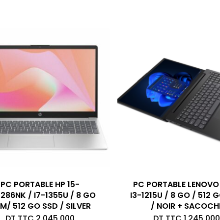
PC PORTABLE HP 15-
PC PORTABLE LENOVO 
286NK / I7-1355U / 8 GO
I3-1215U / 8 GO / 512 
M/ 512 GO SSD / SILVER
/ NOIR + SACOCH
DT TTC
2.045,000
DT TTC
1.245,000