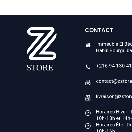
CONTACT
Immeuble El Béc
Habib Bourguiba
+216 94 130 4
contact@zstore
livraison@zstor
Horaires Hiver :
10h-13h et 14h
Horaires Été : D
10h-16h