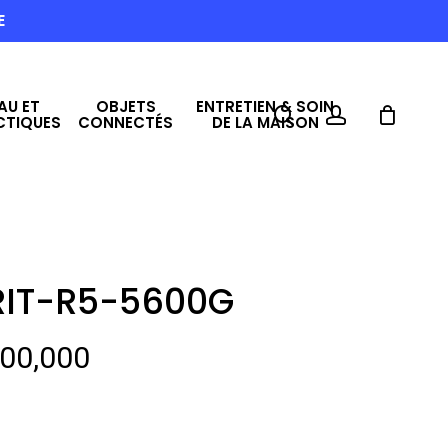
E
AU ET
OBJETS
ENTRETIEN & SOIN
search
account
CTIQUES
CONNECTÉS
DE LA MAISON
IRIT-R5-5600G
Le
00,000
prix
actuel
est :