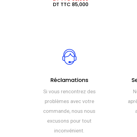
prix
Le
DT TTC
85,000
initial
prix
était :
actuel
DT
est :
TTC 95,000.
DT
TTC 85,000.
Réclamations
S
Si vous rencontrez des
N
problèmes avec votre
aprè
commande, nous nous
excusons pour tout
inconvénient.