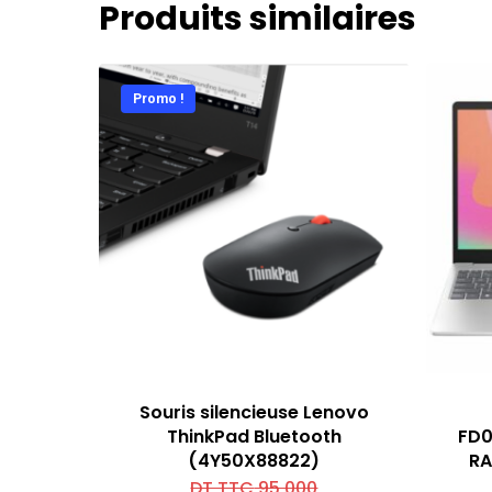
Produits similaires
Promo !
Souris silencieuse Lenovo
ThinkPad Bluetooth
FD0
(4Y50X88822)
RA
Le
DT TTC
95,000