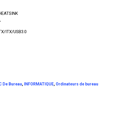
DT
HEATSINK
000.
TTC 1.000,000.
″
X/ITX/USB3.0
C De Bureau
,
INFORMATIQUE
,
Ordinateurs de bureau