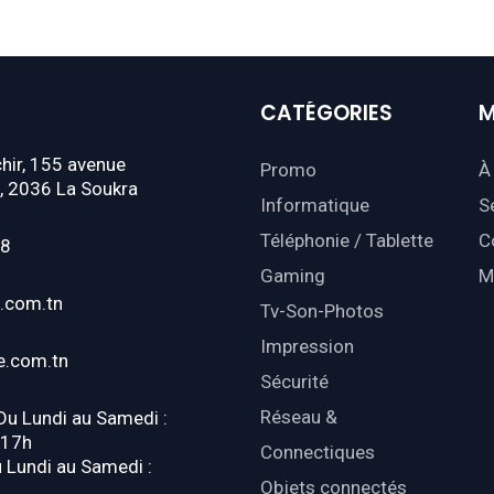
CATÉGORIES
M
hir, 155 avenue
Promo
À
, 2036 La Soukra
Informatique
S
Téléphonie / Tablette
C
18
Gaming
M
.com.tn
Tv-Son-Photos
Impression
e.com.tn
Sécurité
Réseau &
 Du Lundi au Samedi :
-17h
Connectiques
u Lundi au Samedi :
Objets connectés