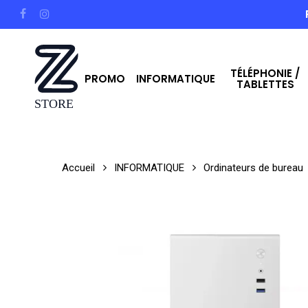
Skip
facebook
instagram
to
main
TÉLÉPHONIE /
content
PROMO
INFORMATIQUE
TABLETTES
Hit enter to search or ESC to close
Accueil
INFORMATIQUE
Ordinateurs de bureau