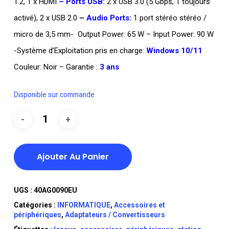
1.2, 1 x HDMI
– Ports USB:
2 x USB 3.0 (5 Gbps, 1 toujours
activé), 2 x USB 2.0
–
Audio Ports:
1 port stéréo stéréo /
micro de 3,5 mm- Output Power: 65 W – Input Power: 90 W
-Système d’Exploitation pris en charge:
Windows 10/11
Couleur: Noir – Garantie :
3 ans
Disponible sur commande
Ajouter Au Panier
UGS :
40AG0090EU
Catégories :
INFORMATIQUE
,
Accessoires et
périphériques
,
Adaptateurs / Convertisseurs