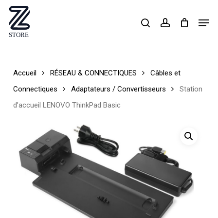
Skip
Men
search
account
to
Close
main
Menu
content
Accueil
RÉSEAU & CONNECTIQUES
Câbles et
Connectiques
Adaptateurs / Convertisseurs
Station
d’accueil LENOVO ThinkPad Basic