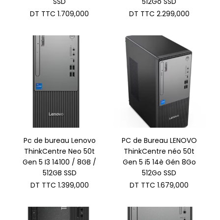
SSD
512Go SSD
DT TTC
1.709,000
DT TTC
2.299,000
Pc de bureau Lenovo
PC de Bureau LENOVO
ThinkCentre Neo 50t
ThinkCentre néo 50t
Gen 5 I3 14100 / 8GB /
Gen 5 i5 14è Gén 8Go
512GB SSD
512Go SSD
DT TTC
1.399,000
DT TTC
1.679,000