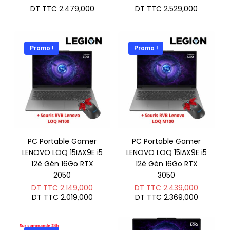
DT TTC
2.479,000
DT TTC
2.529,000
Promo !
Promo !
PC Portable Gamer
PC Portable Gamer
LENOVO LOQ 15IAX9E i5
LENOVO LOQ 15IAX9E i5
12è Gén 16Go RTX
12è Gén 16Go RTX
2050
3050
Le
Le
DT TTC
2.149,000
DT TTC
2.439,000
prix
prix
Le
Le
DT TTC
2.019,000
DT TTC
2.369,000
initial
initial
prix
prix
était :
était :
actuel
actuel
DT
DT
est :
est :
TTC 2.149,000.
TTC 2.4
DT
DT