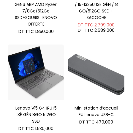
GEN6 ABP AMD Ryzen
/ I5-1335U 13E GÉN / 8
7/8Go/512Go
GO/512GO SSD +
SSD+SOURIS LENOVO
SACOCHE
OFFERTE
Le
DT TTC
2.799,000
prix
Le
DT TTC
2.689,000
DT TTC
1.850,000
initial
prix
était :
actuel
DT
est :
TTC 2.7
DT
TTC 2.6
Lenovo V15 G4 IRU I5
Mini station d’accueil
13È GÉN 8GO 512GO
EU Lenovo USB-C
SSD
DT TTC
479,000
DT TTC
1.530,000