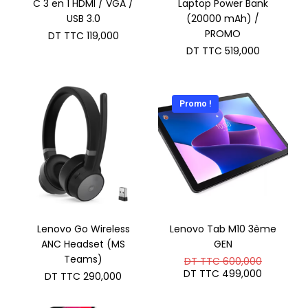
C 3 en 1 HDMI / VGA /
Laptop Power Bank
USB 3.0
(20000 mAh) /
PROMO
DT TTC
119,000
DT TTC
519,000
Promo !
Lenovo Go Wireless
Lenovo Tab M10 3ème
ANC Headset (MS
GEN
Teams)
Le
DT TTC
600,000
prix
Le
DT TTC
499,000
DT TTC
290,000
initial
prix
était :
actuel
DT
est :