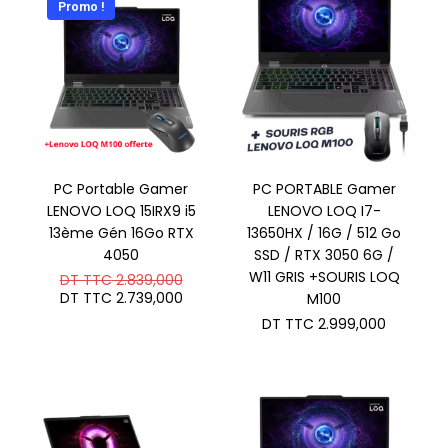
Promo !
TTC 2.019,000.
TTC 2.3
PC Portable Gamer
PC PORTABLE Gamer
LENOVO LOQ 15IRX9 i5
LENOVO LOQ I7-
13ème Gén 16Go RTX
13650HX / 16G / 512 Go
4050
SSD / RTX 3050 6G /
Le
W11 GRIS +SOURIS LOQ
DT TTC
2.839,000
prix
Le
DT TTC
2.739,000
M100
initial
prix
DT TTC
2.999,000
était :
actuel
DT
est :
TTC 2.839,000.
DT
TTC 2.739,000.