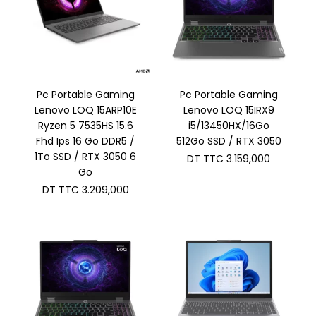
Pc Portable Gaming
Pc Portable Gaming
Lenovo LOQ 15ARP10E
Lenovo LOQ 15IRX9
Ryzen 5 7535HS 15.6
i5/13450HX/16Go
Fhd Ips 16 Go DDR5 /
512Go SSD / RTX 3050
1To SSD / RTX 3050 6
DT TTC
3.159,000
Go
DT TTC
3.209,000