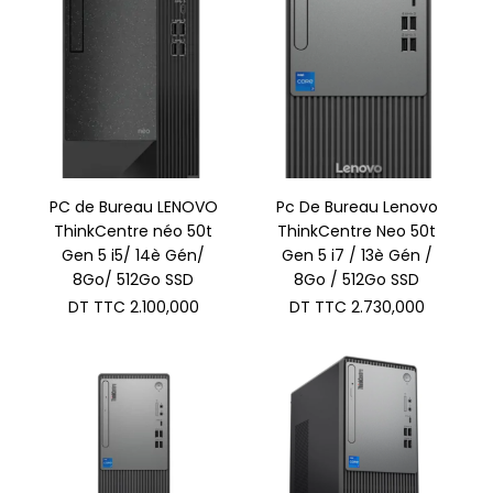
PC de Bureau LENOVO
Pc De Bureau Lenovo
ThinkCentre néo 50t
ThinkCentre Neo 50t
Gen 5 i5/ 14è Gén/
Gen 5 i7 / 13è Gén /
8Go/ 512Go SSD
8Go / 512Go SSD
DT TTC
2.100,000
DT TTC
2.730,000