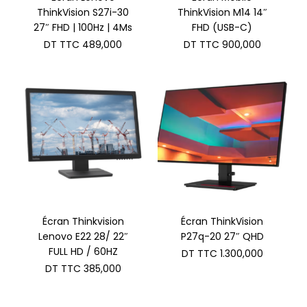
ThinkVision S27i-30
ThinkVision M14 14″
27″ FHD | 100Hz | 4Ms
FHD (USB-C)
DT TTC
489,000
DT TTC
900,000
Écran Thinkvision
Écran ThinkVision
Lenovo E22 28/ 22″
P27q-20 27″ QHD
FULL HD / 60HZ
DT TTC
1.300,000
DT TTC
385,000