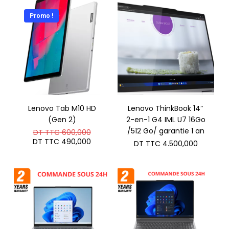
TTC 600
DT
TTC 499
Promo !
Lenovo Tab M10 HD
Lenovo ThinkBook 14″
(Gen 2)
2-en-1 G4 IML U7 16Go
Le
/512 Go/ garantie 1 an
DT TTC
600,000
prix
Le
DT TTC
490,000
DT TTC
4.500,000
initial
prix
était :
actuel
DT
est :
TTC 600,000.
DT
TTC 490,000.