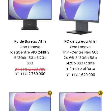
Pc de Bureau All In
PC de Bureau All In
One Lenovo
One Lenovo
IdeaCentre AIO 24IRH9
ThinkCentre Neo 50a
i5 13Gén 8Go 512Go
24 G5 i3 13Gén 8Go
SSD
512Go SSD+carte
Le
mémoire offerte
DT TTC
2.799,000
prix
Le
DT TTC
2.769,000
DT TTC
1.629,000
initial
prix
était :
actuel
DT
est :
TTC 2.799,000.
DT
TTC 2.769,000.