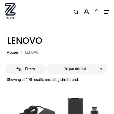
Skip
Men
search
account
Close
to
Close
Filters
main
Menu
content
LENOVO
Accueil
LENOVO
Tri par défaut
Filters
Showing all 178 results, including child brands