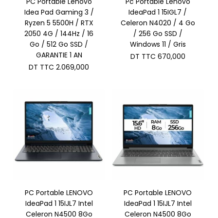
PC Portable Lenovo
Pc Portable Lenovo
Idea Pad Gaming 3 /
IdeaPad 1 15IGL7 /
Ryzen 5 5500H / RTX
Celeron N4020 / 4 Go
2050 4G / 144Hz / 16
/ 256 Go SSD /
Go / 512 Go SSD /
Windows 11 / Gris
GARANTIE 1 AN
DT TTC
670,000
DT TTC
2.069,000
PC Portable LENOVO
PC Portable LENOVO
IdeaPad 1 15IJL7 Intel
IdeaPad 1 15IJL7 Intel
Celeron N4500 8Go
Celeron N4500 8Go