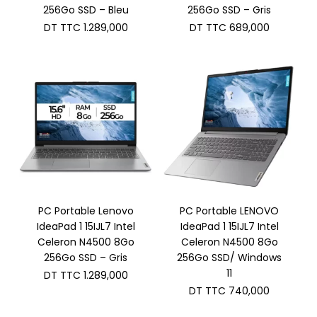
256Go SSD – Bleu
256Go SSD – Gris
DT TTC
1.289,000
DT TTC
689,000
PC Portable Lenovo
PC Portable LENOVO
IdeaPad 1 15IJL7 Intel
IdeaPad 1 15IJL7 Intel
Celeron N4500 8Go
Celeron N4500 8Go
256Go SSD – Gris
256Go SSD/ Windows
11
DT TTC
1.289,000
DT TTC
740,000