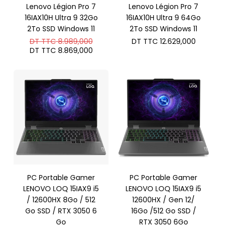
Lenovo Légion Pro 7
Lenovo Légion Pro 7
16IAX10H Ultra 9 32Go
16IAX10H Ultra 9 64Go
2To SSD Windows 11
2To SSD Windows 11
Le
DT TTC
8.989,000
DT TTC
12.629,000
prix
Le
DT TTC
8.869,000
initial
prix
était :
actuel
DT
est :
TTC 8.989,000.
DT
TTC 8.869,000.
PC Portable Gamer
PC Portable Gamer
LENOVO LOQ 15IAX9 i5
LENOVO LOQ 15IAX9 i5
/ 12600HX 8Go / 512
12600HX / Gen 12/
Go SSD / RTX 3050 6
16Go /512 Go SSD /
Go
RTX 3050 6Go