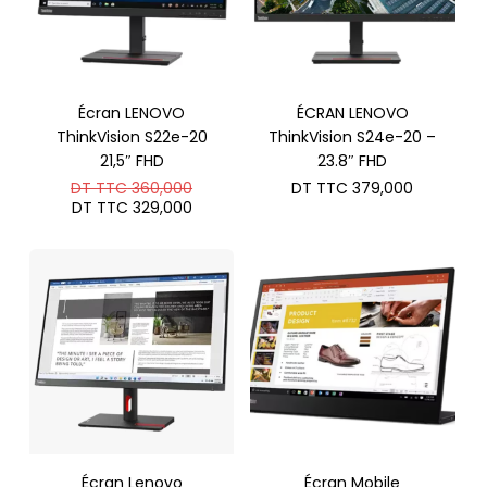
Écran LENOVO
ÉCRAN LENOVO
ThinkVision S22e-20
ThinkVision S24e-20 –
21,5″ FHD
23.8″ FHD
Le
DT TTC
360,000
DT TTC
379,000
prix
Le
DT TTC
329,000
initial
prix
était :
actuel
DT
est :
TTC 360,000.
DT
TTC 329,000.
Écran Lenovo
Écran Mobile