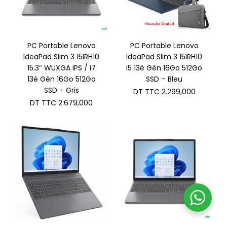
PC Portable Lenovo
PC Portable Lenovo
IdeaPad Slim 3 15IRH10
IdeaPad Slim 3 15IRH10
15.3″ WUXGA IPS / i7
i5 13è Gén 16Go 512Go
13è Gén 16Go 512Go
SSD – Bleu
SSD – Gris
DT TTC
2.299,000
DT TTC
2.679,000