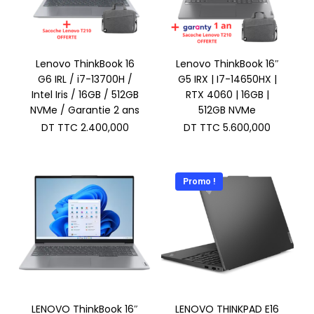
Lenovo ThinkBook 16
Lenovo ThinkBook 16″
G6 IRL / i7-13700H /
G5 IRX | I7-14650HX |
Intel Iris / 16GB / 512GB
RTX 4060 | 16GB |
NVMe / Garantie 2 ans
512GB NVMe
DT TTC
2.400,000
DT TTC
5.600,000
Promo !
LENOVO ThinkBook 16″
LENOVO THINKPAD E16