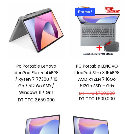
Promo !
Pc Portable Lenovo
PC Portable LENOVO
IdeaPad Flex 5 14ABR8
IdeaPad Slim 3 15ABR8
/ Ryzen 7 7730U / 16
AMD RYZEN 7 16Go
Go / 512 Go SSD /
512Go SSD – Gris
Windows 11 / Gris
Le
DT TTC
1.769,000
prix
Le
DT TTC
1.609,000
DT TTC
2.659,000
initial
prix
était :
actuel
DT
est :
TTC 1.7
DT
TTC 1.6