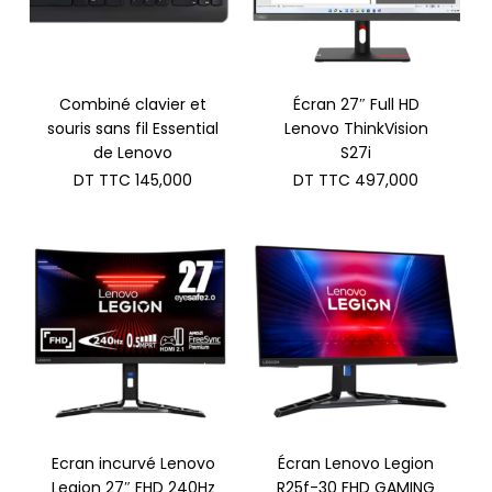
Combiné clavier et
Écran 27″ Full HD
souris sans fil Essential
Lenovo ThinkVision
de Lenovo
S27i
DT TTC
145,000
DT TTC
497,000
Ecran incurvé Lenovo
Écran Lenovo Legion
Legion 27″ FHD 240Hz
R25f-30 FHD GAMING