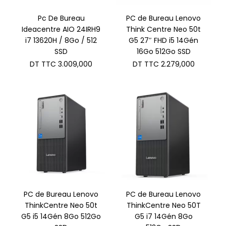
Pc De Bureau
PC de Bureau Lenovo
Ideacentre AIO 24IRH9
Think Centre Neo 50t
i7 13620H / 8Go / 512
G5 27″ FHD i5 14Gén
SSD
16Go 512Go SSD
DT TTC
3.009,000
DT TTC
2.279,000
PC de Bureau Lenovo
PC de Bureau Lenovo
ThinkCentre Neo 50t
ThinkCentre Neo 50T
G5 i5 14Gén 8Go 512Go
G5 i7 14Gén 8Go