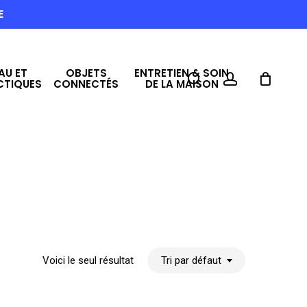
E
AU ET
OBJETS
ENTRETIEN & SOIN
search
account
CTIQUES
CONNECTÉS
DE LA MAISON
Voici le seul résultat
Tri par défaut