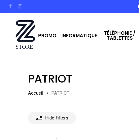
Skip
facebook
instagram
to
main
TÉLÉPHONIE /
content
PROMO
INFORMATIQUE
TABLETTES
Hit enter to search or ESC to close
PATRIOT
Accueil
PATRIOT
Hide
Filters