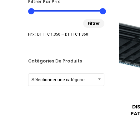
Filtrer Par Prix
Prix
Prix
Filtrer
min
max
Prix :
DT TTC 1.350
—
DT TTC 1.360
Catégories De Produits
Sélectionner une catégorie
DI
PAT