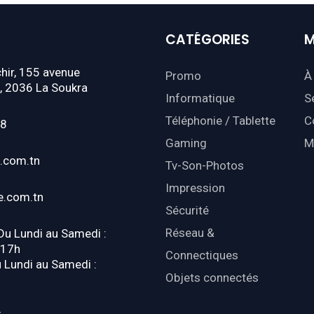
CATÉGORIES
M
hir, 155 avenue
Promo
À
, 2036 La Soukra
Informatique
S
Téléphonie / Tablette
C
18
Gaming
M
.com.tn
Tv-Son-Photos
Impression
e.com.tn
Sécurité
Réseau &
 Du Lundi au Samedi :
-17h
Connectiques
u Lundi au Samedi :
Objets connectés