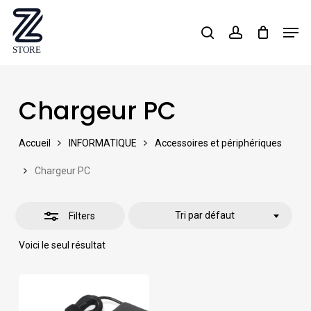
Skip
Men
search
account
Close
to
Close
Filters
main
Menu
content
Chargeur PC
Accueil
INFORMATIQUE
Accessoires et périphériques
Chargeur PC
Tri par défaut
Filters
Voici le seul résultat