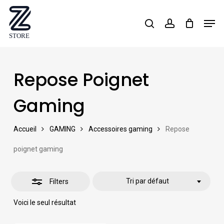
Skip
Men
search
account
Close
to
Close
Filters
main
Menu
content
Repose Poignet
Gaming
Accueil
GAMING
Accessoires gaming
Repose
poignet gaming
Tri par défaut
Filters
Voici le seul résultat