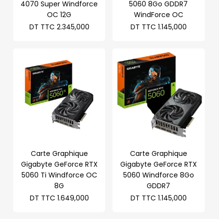
4070 Super Windforce
5060 8Go GDDR7
OC 12G
WindForce OC
DT TTC
2.345,000
DT TTC
1.145,000
Carte Graphique
Carte Graphique
Gigabyte GeForce RTX
Gigabyte GeForce RTX
5060 Ti Windforce OC
5060 Windforce 8Go
8G
GDDR7
DT TTC
1.649,000
DT TTC
1.145,000