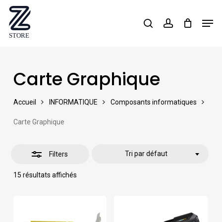
Skip
Men
search
account
Close
to
Close
Filters
main
Menu
content
Carte Graphique
Accueil
INFORMATIQUE
Composants informatiques
Carte Graphique
Tri par défaut
Filters
15 résultats affichés