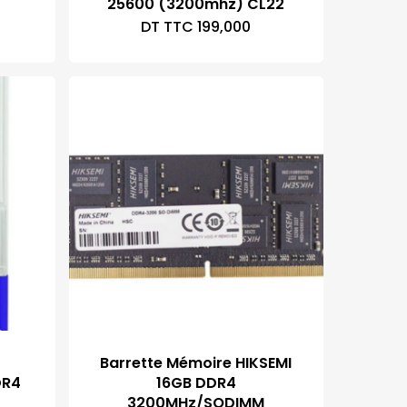
25600 (3200mhz) CL22
DT TTC
199,000
Barrette Mémoire HIKSEMI
DR4
16GB DDR4
3200MHz/SODIMM