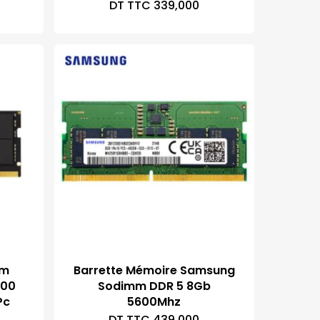
DT TTC
339,000
am
Barrette Mémoire Samsung
800
Sodimm DDR 5 8Gb
Pc
5600Mhz
DT TTC
439,000