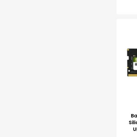
Ba
Sil
U