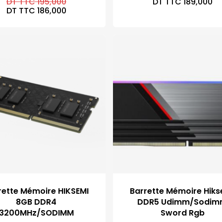
Le
DT TTC
195,000
DT TTC
189,000
prix
Le
DT TTC
186,000
initial
prix
était :
actuel
DT
est :
TTC 195,000.
DT
TTC 186,000.
rette Mémoire HIKSEMI
Barrette Mémoire Hiks
8GB DDR4
DDR5 Udimm/Sodi
3200MHz/SODIMM
Sword Rgb