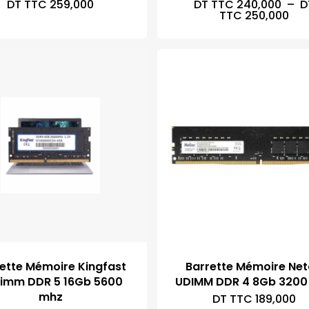
DT TTC
259,000
DT TTC
240,000
–
D
Pla
TTC
250,000
de
prix
DT
TTC
à
DT
TTC
ette Mémoire Kingfast
Barrette Mémoire Ne
imm DDR 5 16Gb 5600
UDIMM DDR 4 8Gb 3200
mhz
DT TTC
189,000