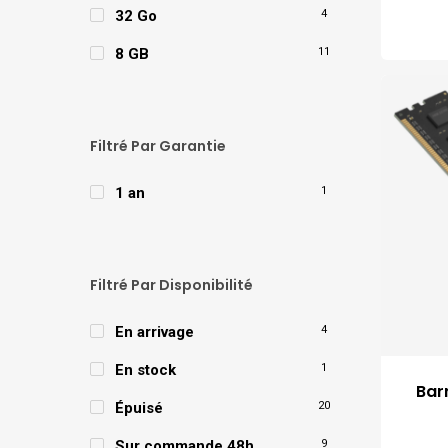
32 Go
4
8 GB
11
Filtré Par Garantie
1 an
1
Filtré Par Disponibilité
En arrivage
4
En stock
1
Bar
Épuisé
20
Sur commande 48h
9