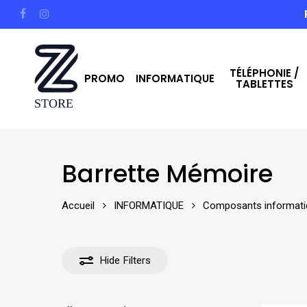
Skip
facebook
instagram
to
main
TÉLÉPHONIE /
content
PROMO
INFORMATIQUE
TABLETTES
Hit enter to search or ESC to close
Barrette Mémoire
Accueil
INFORMATIQUE
Composants informati
Hide
Filters