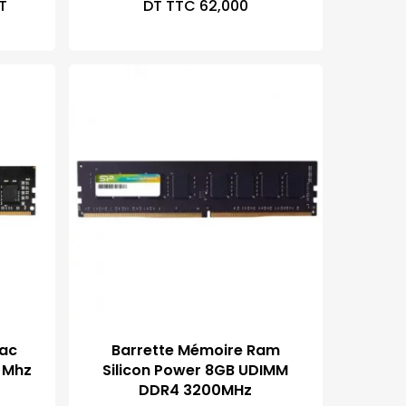
T
DT TTC
62,000
ge
 :
 240,000
 250,000
tac
Barrette Mémoire Ram
 Mhz
Silicon Power 8GB UDIMM
DDR4 3200MHz