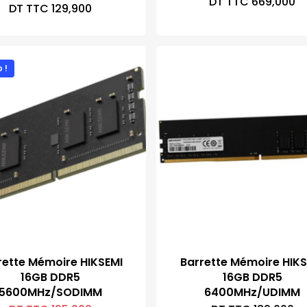
DT TTC
669,000
DT TTC
129,900
 !
rette Mémoire HIKSEMI
Barrette Mémoire HIKS
16GB DDR5
16GB DDR5
5600MHz/SODIMM
6400MHz/UDIMM