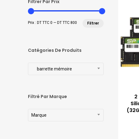
Filtrer Par Prix
Prix
Prix
Prix :
DT TTC 0
—
DT TTC 800
Filtrer
min
max
Catégories De Produits
barrette mémoire
2
Filtré Par Marque
Sil
(32G
Marque