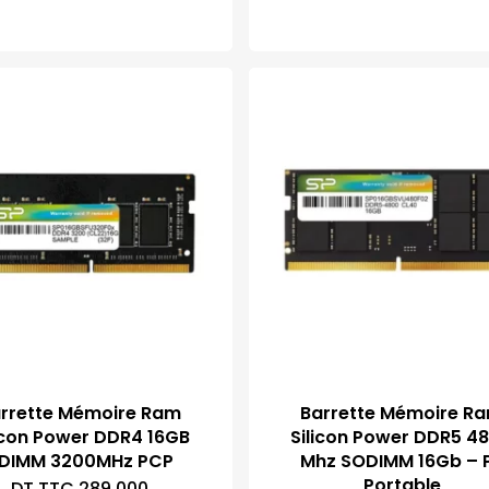
rrette Mémoire Ram
Barrette Mémoire R
icon Power DDR4 16GB
Silicon Power DDR5 4
DIMM 3200MHz PCP
Mhz SODIMM 16Gb – 
Portable
DT TTC
289,000