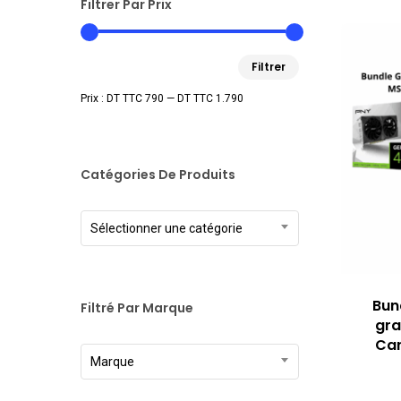
Filtrer Par Prix
Prix
Prix
Filtrer
min
max
Prix :
DT TTC 790
—
DT TTC 1.790
Catégories De Produits
Sélectionner une catégorie
Bun
Filtré Par Marque
gra
Car
Marque