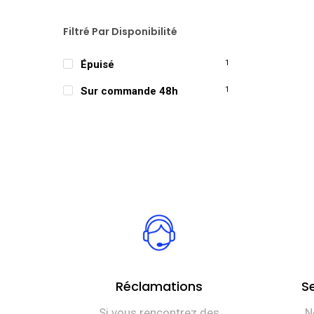
Filtré Par Disponibilité
Épuisé
1
Sur commande 48h
1
Réclamations
S
Si vous rencontrez des
N