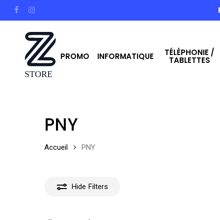
Skip
facebook
instagram
to
main
TÉLÉPHONIE /
content
PROMO
INFORMATIQUE
TABLETTES
Hit enter to search or ESC to close
PNY
Accueil
PNY
Hide
Filters