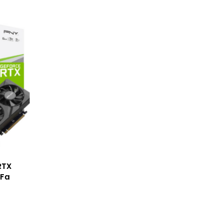
RTX
 Fa