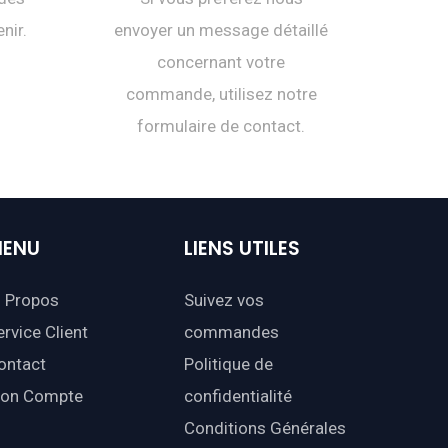
nir.
envoyer un message détaillé
concernant votre
commande, utilisez notre
formulaire de contact.
ENU
LIENS
UTILES
 Propos
Suivez vos
ervice Client
commandes
ontact
Politique de
on Compte
confidentialité
Conditions Générales