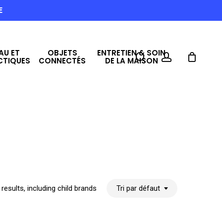
E
AU ET
OBJETS
ENTRETIEN & SOIN
search
account
CTIQUES
CONNECTÉS
DE LA MAISON
 results, including child brands
Tri par défaut