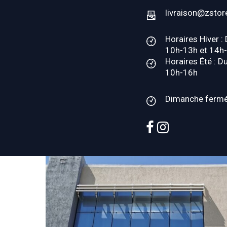
livraison@zstor
Horaires Hiver :
10h-13h et 14h
Horaires Été : D
10h-16h
Dimanche ferm
facebook
instagram