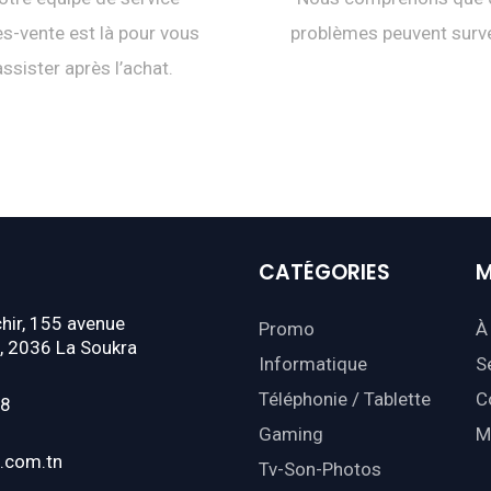
s-vente est là pour vous
problèmes peuvent surve
assister après l’achat.
CATÉGORIES
M
hir, 155 avenue
Promo
À
, 2036 La Soukra
Informatique
S
Téléphonie / Tablette
C
18
Gaming
M
.com.tn
Tv-Son-Photos