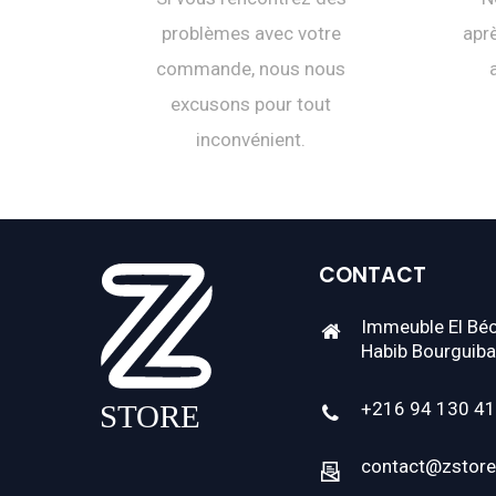
problèmes avec votre
aprè
commande, nous nous
excusons pour tout
inconvénient.
CONTACT
Immeuble El Béc
Habib Bourguiba
+216 94 130 4
contact@zstore