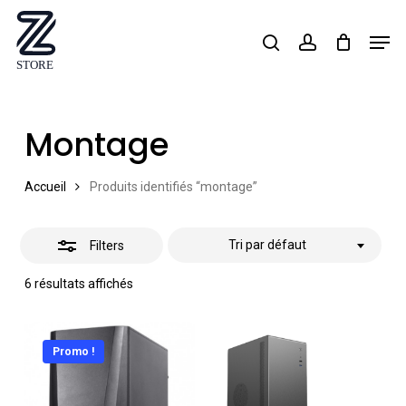
Skip
Men
search
account
Close
to
Close
Filters
main
Menu
content
Montage
Accueil
Produits identifiés “montage”
Tri par défaut
Filters
6 résultats affichés
Promo !