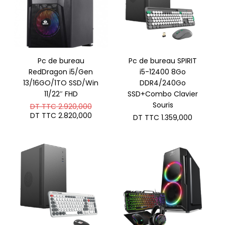
Pc de bureau
Pc de bureau SPIRIT
RedDragon i5/Gen
i5-12400 8Go
13/16GO/1TO SSD/Win
DDR4/240Go
11/22″ FHD
SSD+Combo Clavier
Le
Souris
DT TTC
2.920,000
prix
Le
DT TTC
2.820,000
DT TTC
1.359,000
initial
prix
était :
actuel
DT
est :
TTC 2.920,000.
DT
TTC 2.820,000.