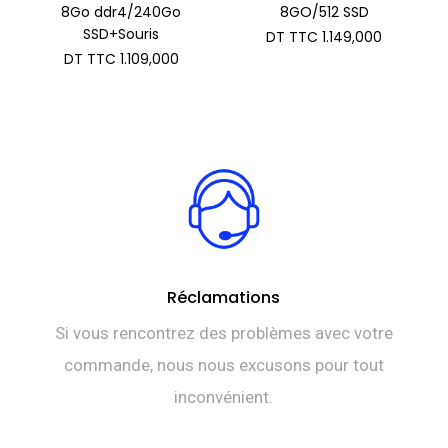
8Go ddr4/240Go
8GO/512 SSD
SSD+Souris
DT TTC
1.149,000
DT TTC
1.109,000
Réclamations
Si vous rencontrez des problèmes avec votre
commande, nous nous excusons pour tout
inconvénient.