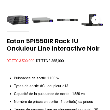
Eaton 5P1550IR Rack 1U
Onduleur Line Interactive Noir
Le
Le
DT TTC
3.500,000
DT TTC
3.385,000
prix
prix
initial
actuel
Puissance de sortie :1100 w
était :
est :
Types de sortie AC : coupleur c13
DT
DT
Capacité de la puissance de sortie : 1550 va
TTC 3.500,000.
TTC 3.385,000
Nombre de prises en sortie : 6 sortie(s) ca prises
Temps de secours type au chargement complet : 30