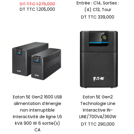
Le
Entrée : C14, Sorties :
DT TTC
1.275,000
prix
Le
DT TTC
1.205,000
(4) C13, Tour
initial
prix
DT TTC
339,000
était :
actuel
DT
est :
TTC 1.275,000.
DT
TTC 1.205,000.
Eaton 5E Gen2 1600 USB
Eaton 5E Gen2
alimentation d’énergie
Technologie Line
non interruptible
Interactive IN-
Interactivité de ligne 1,6
LINE/700VA/360W
kVA 900 W 6 sortie(s)
DT TTC
290,000
CA