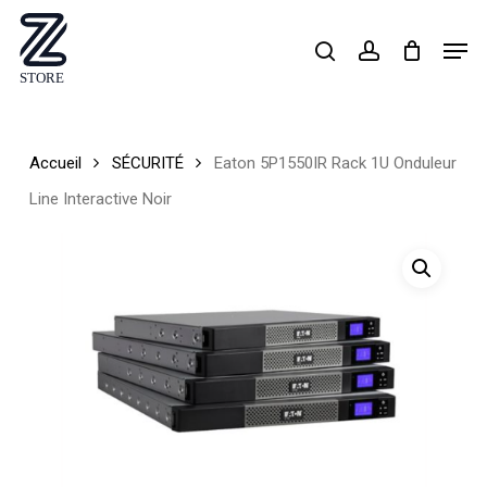
Skip
Men
search
account
to
Close
main
Menu
content
Accueil
SÉCURITÉ
Eaton 5P1550IR Rack 1U Onduleur
Line Interactive Noir