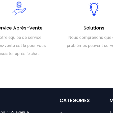
ervice Après-Vente
Solutions
otre équipe de service
Nous comprenons que 
s-vente est là pour vous
problèmes peuvent surve
assister après l’achat.
CATÉGORIES
M
hir, 155 avenue