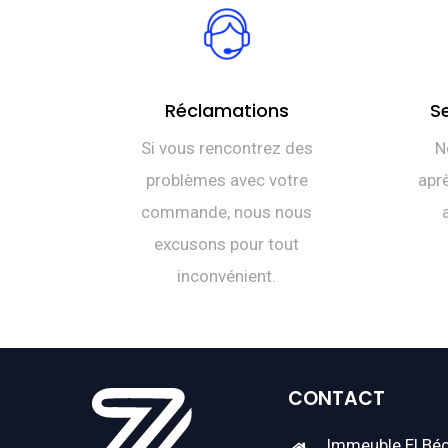
Réclamations
S
Si vous rencontrez des
N
problèmes avec votre
aprè
commande, nous nous
excusons pour tout
inconvénient.
CONTACT
Immeuble El Béc