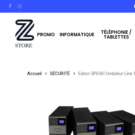
Skip
facebook
instagram
to
main
TÉLÉPHONIE /
content
PROMO
INFORMATIQUE
TABLETTES
Hit enter to search or ESC to close
Accueil
SÉCURITÉ
Eaton 5P650I Onduleur Line I