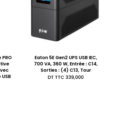
e PRO
Eaton 5E Gen2 UPS USB IEC,
tive
700 VA, 360 W, Entrée : C14,
avec
Sorties : (4) C13, Tour
e USB
DT TTC
339,000
Le
prix
Le
initial
prix
était :
actuel
DT
est :
TTC 700,000.
DT
TTC 685,000.