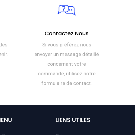
Contactez Nous
des
Si vous préférez nous
nir.
envoyer un message détaillé
concernant votre
commande, utilisez notre
formulaire de contact.
ENU
LIENS
UTILES