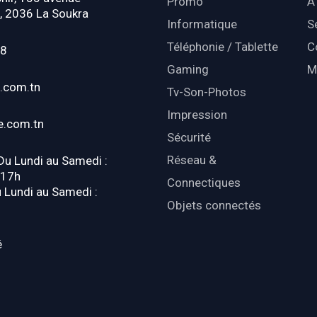
Promo
À
, 2036 La Soukra
Informatique
S
Téléphonie / Tablette
C
18
Gaming
M
.com.tn
Tv-Son-Photos
Impression
e.com.tn
Sécurité
Réseau &
 Du Lundi au Samedi :
-17h
Connectiques
u Lundi au Samedi :
Objets connectés
é