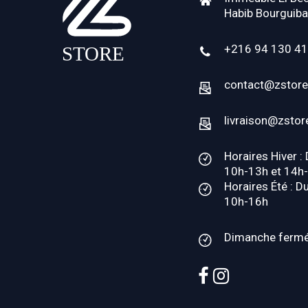
Habib Bourguiba
+216 94 130 4
contact@zstore
livraison@zstor
Horaires Hiver :
10h-13h et 14h
Horaires Été : D
10h-16h
Dimanche ferm
facebook
instagram