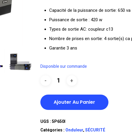
initial
Capacité de la puissance de sortie: 650 va
était :
Puissance de sortie : 420 w
DT
Types de sortie AC: coupleur c13
TTC 1.275,
Nombre de prises en sortie: 4 sortie(s) ca 
Garantie 3 ans
Disponible sur commande
Ajouter Au Panier
UGS :
5P650I
Catégories :
Onduleur
,
SÉCURITÉ