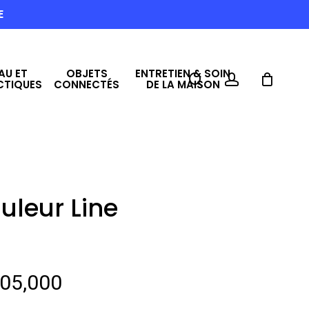
E
AU ET
OBJETS
ENTRETIEN & SOIN
search
account
CTIQUES
CONNECTÉS
DE LA MAISON
uleur Line
Le
05,000
prix