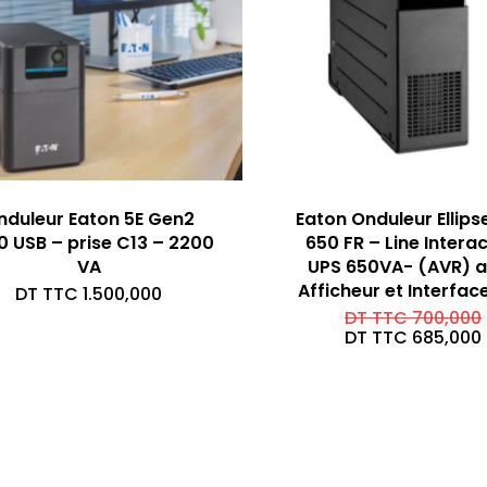
nduleur Eaton 5E Gen2
Eaton Onduleur Ellips
0 USB – prise C13 – 2200
650 FR – Line Interac
VA
UPS 650VA- (AVR) 
Afficheur et Interfac
DT TTC
1.500,000
DT TTC
700,000
DT TTC
685,000