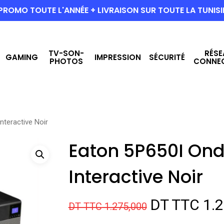
PROMO TOUTE L'ANNÉE + LIVRAISON SUR TOUTE LA TUNISI
TV-SON-
RÉSE
GAMING
IMPRESSION
SÉCURITÉ
PHOTOS
CONNE
nteractive Noir
Eaton 5P650I Ond
Interactive Noir
Le
DT TTC
1.2
DT TTC
1.275,000
prix