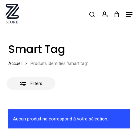
Skip
Men
search
account
Close
to
Close
Filters
main
Menu
content
Smart Tag
Accueil
Produits identifiés “smart tag”
Filters
Aucun produit ne correspond à votre sélection.