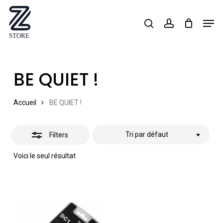
Skip
Men
search
account
Close
to
Close
Filters
main
Menu
content
BE QUIET !
Accueil
BE QUIET !
Tri par défaut
Filters
Voici le seul résultat