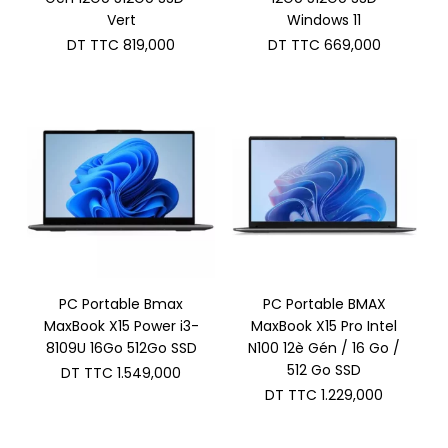
Vert
Windows 11
DT TTC
819,000
DT TTC
669,000
PC Portable Bmax
PC Portable BMAX
MaxBook X15 Power i3-
MaxBook X15 Pro Intel
8109U 16Go 512Go SSD
N100 12è Gén / 16 Go /
512 Go SSD
DT TTC
1.549,000
DT TTC
1.229,000