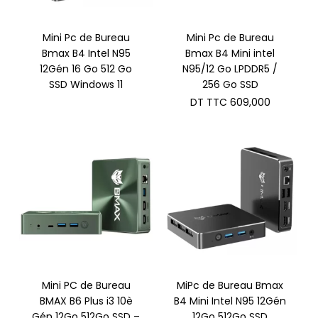
Mini Pc de Bureau
Mini Pc de Bureau
Bmax B4 Intel N95
Bmax B4 Mini intel
12Gén 16 Go 512 Go
N95/12 Go LPDDR5 /
SSD Windows 11
256 Go SSD
DT TTC
609,000
Mini PC de Bureau
MiPc de Bureau Bmax
BMAX B6 Plus i3 10è
B4 Mini Intel N95 12Gén
Gén 12Go 512Go SSD –
12Go 512Go SSD