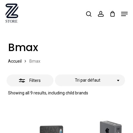
Skip
Men
search
account
Close
to
Close
Filters
main
Menu
content
Bmax
Accueil
Bmax
Tri par défaut
Filters
Showing all 9 results, including child brands